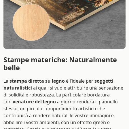
del legno rimane ben visibile sulla tua opera donando
un
effetto particolare e vintage a tutto il tuo spazio
.
Stampe materiche: Naturalmente
belle
La
stampa diretta su legno
è l’ideale per
soggetti
naturalistici
ai quali si vuole attribuire una sensazione
di solidità e robustezza. La particolare bordatura
con
venature del legno
a giorno renderà il pannello
stesso, un piccolo componimento artistico che
contribuirà a rendere naturali le vostre immagini e
abbellire i vostri ambienti, con un effetto green e