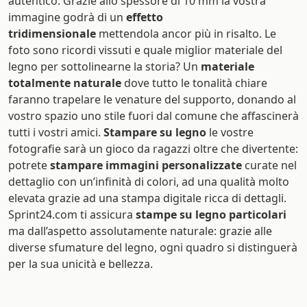
autentico. Grazie allo spessore di 10 mm la vostra
immagine godrà di un
effetto
tridimensionale
mettendola ancor più in risalto. Le
foto sono ricordi vissuti e quale miglior materiale del
legno per sottolinearne la storia? Un
materiale
totalmente naturale
dove tutto le tonalità chiare
faranno trapelare le venature del supporto, donando al
vostro spazio uno stile fuori dal comune che affascinerà
tutti i vostri amici.
Stampare su legno
le vostre
fotografie sarà un gioco da ragazzi oltre che divertente:
potrete
stampare immagini personalizzate
curate nel
dettaglio con un’infinità di colori, ad una qualità molto
elevata grazie ad una stampa digitale ricca di dettagli.
Sprint24.com ti assicura
stampe su legno particolari
ma dall’aspetto assolutamente naturale: grazie alle
diverse sfumature del legno, ogni quadro si distinguerà
per la sua unicità e bellezza.