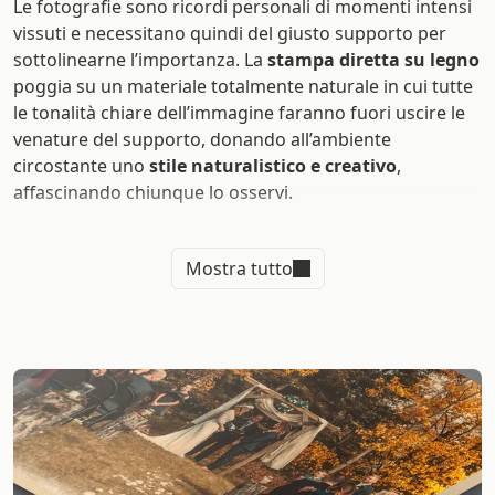
Le fotografie sono ricordi personali di momenti intensi
vissuti e necessitano quindi del giusto supporto per
sottolinearne l’importanza. La
stampa diretta su legno
poggia su un materiale totalmente naturale in cui tutte
le tonalità chiare dell’immagine faranno fuori uscire le
venature del supporto, donando all’ambiente
circostante uno
stile naturalistico e creativo
,
affascinando chiunque lo osservi.
La venatura visibile nella
stampa diretta su legno
conferisce all’immagine un look del tutto particolare
Mostra tutto
e diverso da tutte le altre tipologie di stampe: la vivacità
dei colori, accompagnata dalla naturalezza del legno
permetteranno di far trasparire tutto il vissuto, la
bellezza e la creatività delle tue immagini, ma
soprattutto dei tuoi ricordi!
Con la
stampa su legno
, tutte le tonalità più chiare
verranno risaltate, permettendo così un’immagine più
realistica possibile: il carattere naturale della superfice