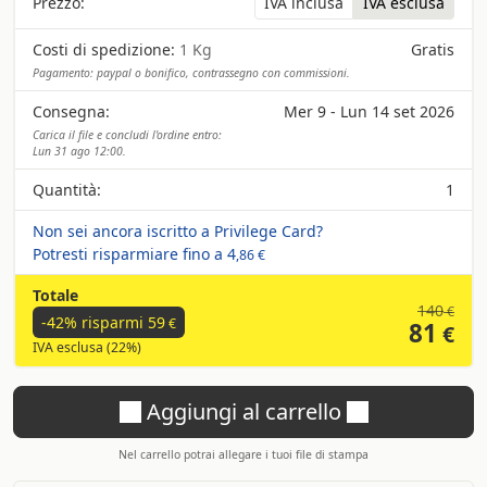
Prezzo:
IVA inclusa
IVA esclusa
Costi di spedizione:
1 Kg
Gratis
Pagamento: paypal o bonifico, contrassegno con commissioni.
Consegna:
Mer 9 - Lun 14 set 2026
Carica il file e concludi l'ordine entro:
Lun 31 ago 12:00.
Quantità:
1
Non sei ancora iscritto a Privilege Card?
Potresti risparmiare fino a
4
,86 €
Totale
140
€
-42% risparmi
59
€
81
€
IVA esclusa (22%)
Aggiungi al carrello
Nel carrello potrai allegare i tuoi file di stampa