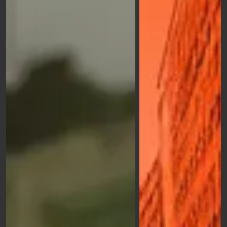
vuoi
. La versatilità di questi supporti li rende perfetti
per eventi, fiere, punti vendita e spazi espositivi,
adattandosi a ogni contesto con professionalità.
Leggeri da spostare, versatili, e per di più disponibili
in ogni fascia di prezzo
, gli espositori pubblicitari sono
i supporti ideali per ogni campagna promozionale
efficace. La loro praticità consente un montaggio
rapido e intuitivo, mentre la durabilità garantisce un
investimento che si ripaga nel tempo. Inoltre, la
possibilità di personalizzazione totale
ti permette di
allineare perfettamente ogni elemento alla tua identità
di brand, creando un impatto visivo coerente e
memorabile che rafforza la tua presenza sul mercato.
Stampa di grandi dimensioni su
supporti rigidi
Stai organizzando un evento e desideri stampare le