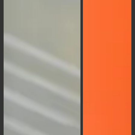
chiaro e accattivante.
Banner pubblicitari
: una serie di
striscioni
pubblicitari
per mettre in risalto i tuoi prodotti e
servizi in ambienti interni o esterni. Tanti materiali
disponibili per promuovere al meglio i tuoi
messaggi!
Pannelli autoportanti
: Ideali per esposizioni o
eventi all'aperto, i pannelli autoportanti offrono un
grande spazio per la tua pubblicità, attirando
l'attenzione dei passanti e aumentando la visibilità
del tuo brand.
Bandiera a goccia
: Con il suo design unico e
accattivante, la bandiera a goccia è un modo
efficace per promuovere il tuo brand o evento,
rendendolo visibile da lontano e in diverse
condizioni atmosferiche.
Cartelli da banco in forex
: Posizionati
direttamente sul banco o sul punto vendita, i
cartelli in forex possono fornire informazioni