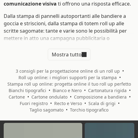
comunicazione visiva
ti offrono una risposta efficace.
Dalla stampa di pannelli autoportanti alle bandiere a
goccia e striscioni, dalla stampa di totem roll up alle
scritte sagomate: tante e varie sono le possibilità per
mettere in atto una campagna pubblicitaria o
promozionale efficace e persuasiva. Scegli su Sprint24
gli
espositori pubblicitari
che fanno al caso tuo!
Mostra tutto
Un'ampia varietà di prodotti per
3 consigli per la progettazione online di un roll up
•
la tua stampa in grande formato
Roll up online: i migliori supporti per la stampa
•
Stampa roll up online: progetta online il tuo roll up perfetto
L'assortimento di prodotti in grande formato offerto da
Bianchi tipografici
•
Bianco e Nero
•
Cartonatura rigida
•
Sprint24 include:
Cartone
•
Cartone ondulato
•
Composizione a bandiera
•
Fuori registro
•
Recto e Verso
•
Scala di grigi
•
Pannelli rigidi
: un'ampia selezione di supporti
Taglio sagomato
•
Torchio tipografico
rigidi su cui stampare le tue grafiche
personalizzate, per una comunicazione efficace e
versatile in qualsiasi contesto e ambiente. Scegli il
materiale e personalizza il tuo prodotto.