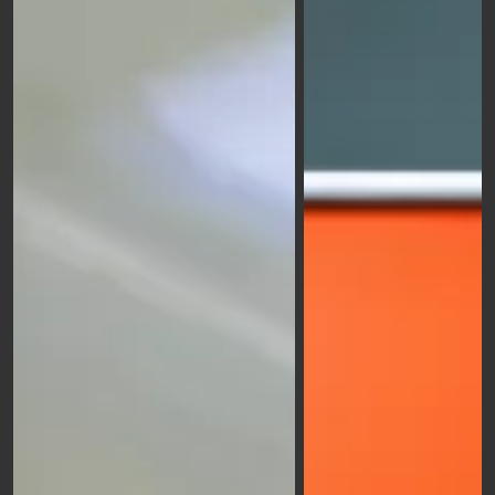
Adesivi in PVC grande formato
: adesivi di grandi
dimensioni e di alta qualità da posizionare su
superfici orizzontali o verticali. Personalizza i tuoi
adesivi per aggiungere un tocco di originalità al tuo
ambiente.
Comunicazione in grande formato
: la scelta
vincente per catturare l'attenzione su larga scala,
perfetta per eventi, fiere e punti vendita dove
l'impatto visivo fa la differenza.
Targhe plexiglass personalizzate
: Con un aspetto
elegante e professionale, le targhe in plexiglass
personalizzate possono migliorare l'immagine del
tuo brand, rendendo la tua azienda o il tuo ufficio
più accoglienti e distintivi.
Rollup personalizzati
: Facili da trasportare e da
installare, i rollup personalizzati sono strumenti di
marketing efficaci per presentazioni, fiere o eventi,
permettendo di mostrare il tuo messaggio in modo