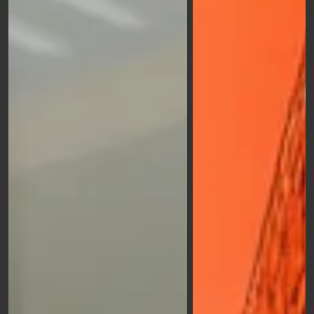
importanti sui prodotti, promozioni o servizi,
aiutando a guidare le decisioni di acquisto dei
clienti.
Quali sono i vantaggi della
stampa su grande formato
Una maggiore visibilità si traduce in un maggiore
numero di clienti:
la stampa su grande formato ti
permette di raggiungere una vasta fascia di pubblico
in modo discreto, ma efficace. Grazie alle dimensioni
generose e alla qualità delle stampe, i tuoi messaggi
catturano l'attenzione anche a distanza, trasformando
ogni spazio in un'opportunità di comunicazione
strategica
.
Puoi scegliere la
stampa di totem roll up
o di pannelli
autoportanti per
scopi pubblicitari o informativi
,
oppure puoi sfruttare queste strutture per
delineare
un percorso e condurre i clienti esattamente dove