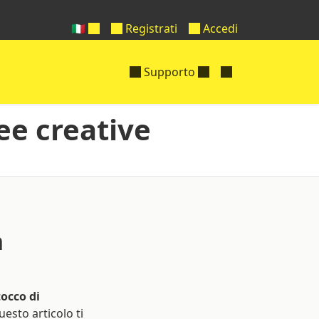
🇮🇹
Registrati
Accedi
Supporto
ee creative
n
tocco di
uesto articolo ti