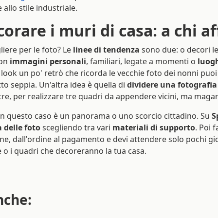
allo stile industriale.
rare i muri di casa: a chi af
liere per le foto? Le
linee di tendenza
sono due: o decori l
con
immagini personali
, familiari, legate a momenti o
luogh
n look un po' retrò che ricorda le vecchie foto dei nonni puoi
to seppia. Un'altra idea è quella di
dividere una fotografia
tre, per realizzare tre quadri da appendere vicini, ma magari 
n questo caso è un panorama o uno scorcio cittadino. Su
S
 delle foto
scegliendo tra vari
materiali di supporto
. Poi 
, dall'ordine al pagamento e devi attendere solo pochi gio
 o i quadri che decoreranno la tua casa.
nche: