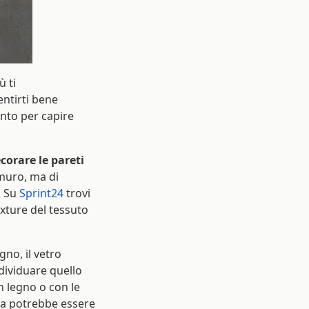
ù ti
ntirti bene
nto per capire
corare le pareti
muro, ma di
. Su
Sprint24
trovi
texture del tessuto
gno, il vetro
ndividuare quello
n legno o con le
ma potrebbe essere