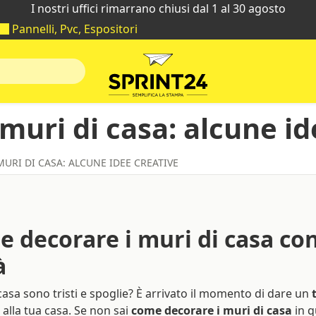
I nostri uffici rimarrano chiusi dal 1 al 30 agosto
Pannelli, Pvc, Espositori
muri di casa: alcune id
URI DI CASA: ALCUNE IDEE CREATIVE
e decorare i muri di casa co
à
 casa sono tristi e spoglie? È arrivato il momento di dare un
alla tua casa. Se non sai
come decorare i muri di casa
in q