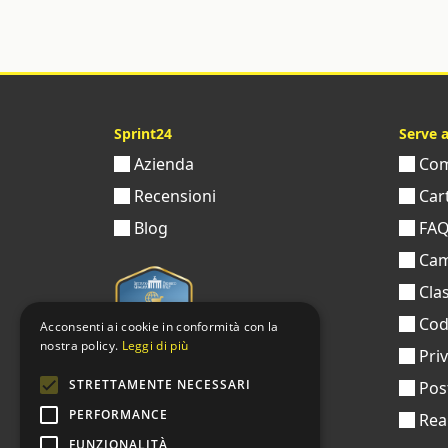
Sprint24
Serve 
Azienda
Come
Recensioni
Cart
Blog
FA
Cam
Clas
Codi
Acconsenti ai cookie in conformità con la
nostra policy.
Leggi di più
Pri
STRETTAMENTE NECESSARI
Pos
PERFORMANCE
Real
FUNZIONALITÀ