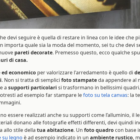
e devi seguire è quella di restare in linea con le idee che pi
 importa quale sia la moda del momento, sei tu che devi se
 nuove
pareti decorate
. Premesso questo, ecco qualche spu
uri di casa.
e ed economico
per valorizzare l'arredamento è quello di
de
i
. Non si tratta di semplici
foto stampate
da appendere al 
ie a
supporti particolari
si trasformano in bellissimi quadri
 Potresti ad esempio far stampare le
foto su tela canvas
: la 
immagini.
no essere realizzati anche su supporti come l’alluminio, il le
eriali donano alle fotografie effetti differenti, devi quindi i
 allo stile della
tua abitazione
. Un
foto quadro
con base i
 su legno
è ad esempio indicato in un
ambiente rustico
, 