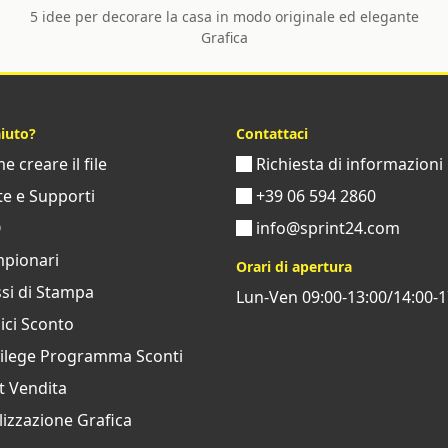
5 idee per decorare la casa in modo originale ed elegante
Grafica
aiuto?
Contattaci
 creare il file
Richiesta di informazioni
e e Supporti
+39 06 594 2860
Q
info@sprint24.com
pionari
Orari di apertura
si di Stampa
Lun-Ven 09:00-13:00/14:00-1
ci Sconto
vilege Programma Sconti
t Vendita
izzazione Grafica