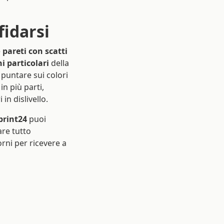
fidarsi
e
pareti con scatti
i particolari
della
 puntare sui colori
in più parti,
in dislivello.
print24
puoi
fare tutto
rni per ricevere a