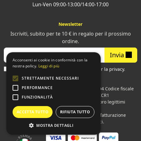
Lun-Ven 09:00-13:00/14:00-17:00
Newsletter
Iscriviti, subito per te 10 € in regalo per il prossimo
ordine.
Invia
Acconsenti ai cookie in conformità con la
nostra policy.
Leggi di più
Ho letto ed accettato
l'informativa per la privacy
.
STRETTAMENTE NECESSARI
PERFORMANCE
Sprint24 srl
© 2026 • Partita iva: 01618061004 Codice fiscale
italiano: 06787400586 SDI: M5UXCR1
FUNZIONALITÀ
Tutti i loghi citati sono di proprietà dei loro legittimi
proprietari.
ACCETTA TUTTO
RIFIUTA TUTTO
Azienda presente sul MEPA
adibita alla fatturazione
elettronica per gli Enti pubblici.
MOSTRA DETTAGLI