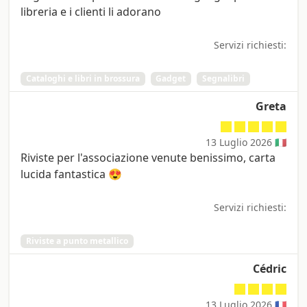
libreria e i clienti li adorano
Servizi richiesti:
Cataloghi e libri in brossura
Gadget
Segnalibri
Greta
13 Luglio 2026 🇮🇹
Riviste per l'associazione venute benissimo, carta
lucida fantastica 😍
Servizi richiesti:
Riviste a punto metallico
Cédric
13 Luglio 2026 🇫🇷