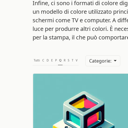
Infine, ci sono i formati di colore d
un modello di colore utilizzato prin
schermi come TV e computer. A diffe
luce per produrre altri colori. È ne
per la stampa, il che può comportare 
Categorie:
Tutti
C
D
E
P
Q
R
S
T
V