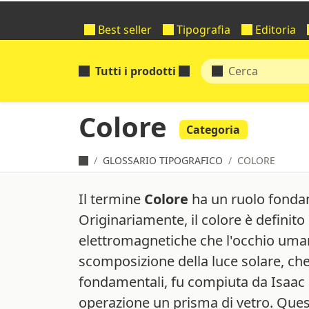
Best seller
Tipografia
Editoria
Tutti i prodotti
Colore
Categoria
GLOSSARIO TIPOGRAFICO
COLORE
Il termine
Colore
ha un ruolo fondam
Originariamente, il colore è definito
elettromagnetiche che l'occhio uman
scomposizione della luce solare, che 
fondamentali, fu compiuta da Isaac N
operazione un prisma di vetro. Ques