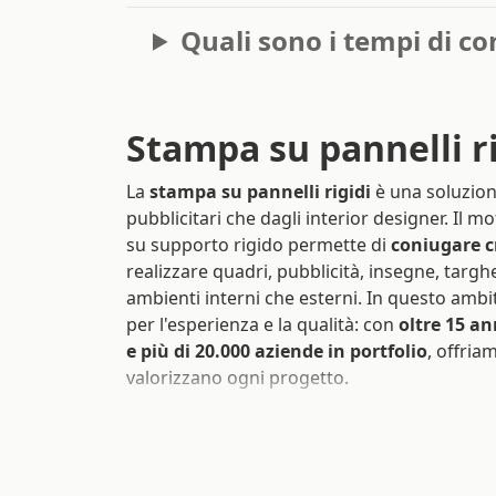
Quali sono i tempi di c
Stampa su pannelli ri
La
stampa su pannelli rigidi
è una soluzion
pubblicitari che dagli interior designer. Il m
su supporto rigido permette di
coniugare cr
realizzare quadri, pubblicità, insegne, targhe
ambienti interni che esterni. In questo ambi
per l'esperienza e la qualità: con
oltre 15 an
e più di 20.000 aziende in portfolio
, offria
valorizzano ogni progetto.
La buona riuscita del progetto dipende molt
Sprint24. È possibile selezionare
pannelli pe
plexiglass
,
alluminio Dibond®
, in
cartone 