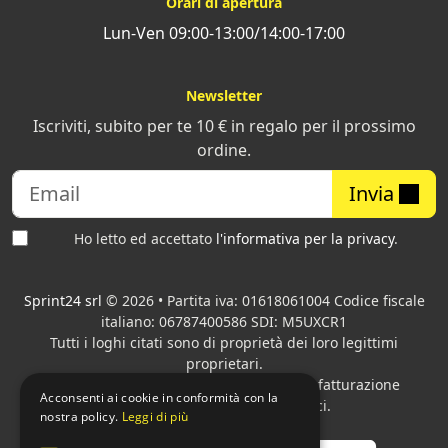
Orari di apertura
Lun-Ven 09:00-13:00/14:00-17:00
Newsletter
Iscriviti, subito per te 10 € in regalo per il prossimo
ordine.
Invia
Ho letto ed accettato
l'informativa per la privacy
.
Sprint24 srl
© 2026 • Partita iva: 01618061004 Codice fiscale
italiano: 06787400586 SDI: M5UXCR1
Tutti i loghi citati sono di proprietà dei loro legittimi
proprietari.
Azienda presente sul MEPA
adibita alla fatturazione
Acconsenti ai cookie in conformità con la
elettronica per gli Enti pubblici.
nostra policy.
Leggi di più