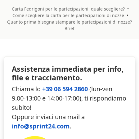
Oltre alle partecipazione di matrimonio ordinate su
Sprint24 tutte le altre stampe per
creare una grafica
Carta Fedrigoni per le partecipazioni: quale scegliere?
•
Come scegliere la carta per le partecipazioni di nozze
•
coordinata dell’evento
:
Quanto prima bisogna stampare le partecipazioni di nozze?
Stampa di inviti per matrimonio
:
informate tutti i
Brief
vostri invitati del lieto evento utiliz
zando
materiali di qualità e fate colpo sui vostri invitati.
Stampa di libretti per la messa
: inserite tutte le
informazioni riguardati il rito, i passaggi delle
scritture e le musiche dell'evento con stile per
Assistenza immediata per info,
aiutare i vostri invitati a godersi la cerimonia in
file e tracciamento.
tranquillità.
Chiama lo
+39 06 594 2860
(lun-ven
Stampa del menu del ristorante per matrimonio
:
realizzate un menu personalizzato del ristorante
9.00-13:00 e 14:00-17:00), ti rispondiamo
studiato appositamente per l’evento e sorprendi i
subito!
tuoi invitati.
Oppure inviaci una mail a
Stampa di tableau per matrimonio
: realizzate
info@sprint24.com
.
tableau di classe
che possa aiutare i vostri invitati
a trovare il loro posto.