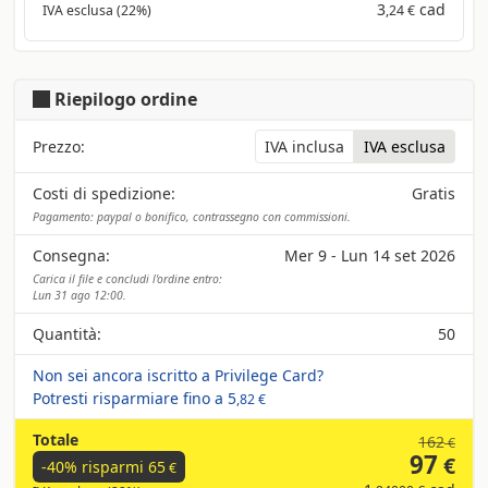
3
cad
IVA esclusa (22%)
,24 €
Riepilogo ordine
Prezzo:
IVA inclusa
IVA esclusa
Costi di spedizione:
Gratis
Pagamento: paypal o bonifico, contrassegno con commissioni.
Consegna:
Mer 9 - Lun 14 set 2026
Carica il file e concludi l'ordine entro:
Lun 31 ago 12:00.
Quantità:
50
Non sei ancora iscritto a Privilege Card?
Potresti risparmiare fino a
5
,82 €
Totale
162
€
97
€
-40% risparmi
65
€