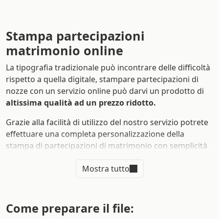
Stampa partecipazioni
matrimonio online
La tipografia tradizionale può incontrare delle difficoltà
rispetto a quella digitale, stampare partecipazioni di
nozze con un servizio online può darvi un prodotto di
altissima qualità ad un prezzo ridotto.
Grazie alla facilità di utilizzo del nostro servizio potrete
effettuare una completa personalizzazione della
stampa di partecipazioni di matrimonio con semplicità
e in modo celere. Potrete farvi recapitare le
Mostra tutto
partecipazioni di matrimonio eleganti
che avete
sempre desiderato direttamente a casa vostra in pochi
semplici passi.
Come preparare il file:
Quali sono i vantaggi della