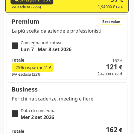
-40% risparmi
65
€
1
cad
,94000 €
IVA esclusa (22%)
Premium
Best value
La più scelta da aziende e professionisti.
Consegna indicativa
Lun 7 - Mar 8 set 2026
Totale
162
€
121
€
-25% risparmi
41
€
2
cad
,42000 €
IVA esclusa (22%)
Business
Per chi ha scadenze, meeting e fiere.
Data di consegna
Mer 2 set 2026
162
€
Totale