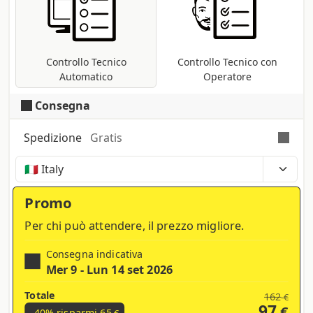
font; conversione nel profilo di stampa
CMYK se presenti metodi differenti (RGB,
Pantoni, etc ...).
Controllo Tecnico
Controllo Tecnico con
Automatico
Operatore
Consegna
Spedizione
Gratis
Tempi, costi e tasse possono variare a seconda
della regione e dei prodotti nel carrello
Promo
Per chi può attendere, il prezzo migliore.
Consegna indicativa
Mer 9 - Lun 14 set 2026
Totale
162
€
97
€