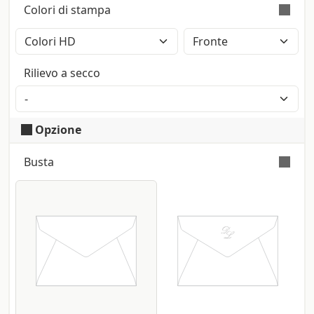
Colori di stampa
Stampa a colori con metodo CMYK High
Definition (2400dpi). Eventuali pantoni
Rilievo a secco
lasciati nel file saranno convertiti
automaticamente.
Opzione
Busta
Busta da cerimonia in carta da 200 gr
coordinata alla scelta del cartoncino.