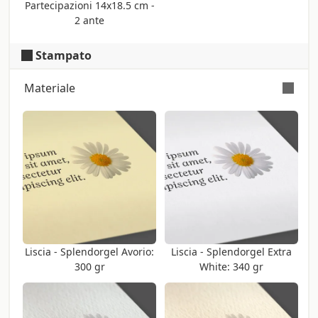
Partecipazioni 14x18.5 cm -
2 ante
Stampato
Materiale
Colore: Avorio (Iso: 40) - Tatto: Ruvido -
Certificazione: Fsc
Superficie: goffrata con righe parallele.
L'orientamento delle righe orizzontale o
verticale può variare secondo le esigenze
di stampa e non può essere scelta.
Produttore: Fedrigoni
Liscia - Splendorgel Avorio:
Liscia - Splendorgel Extra
300 gr
White: 340 gr