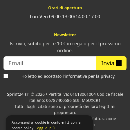
Orari di apertura
Lun-Ven 09:00-13:00/14:00-17:00
Newsletter
Iscriviti, subito per te 10 € in regalo per il prossimo
ordine.
Invia
Ho letto ed accettato
l'informativa per la privacy
.
Sprint24 srl
© 2026 • Partita iva: 01618061004 Codice fiscale
italiano: 06787400586 SDI: M5UXCR1
Tutti i loghi citati sono di proprietà dei loro legittimi
proprietari.
Azienda presente sul MEPA
adibita alla fatturazione
Acconsenti ai cookie in conformità con la
elettronica per gli Enti pubblici.
nostra policy.
Leggi di più