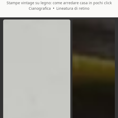
Stampe vintage su legno: come arredare casa in pochi click
Cianografica
•
Lineatura di retino