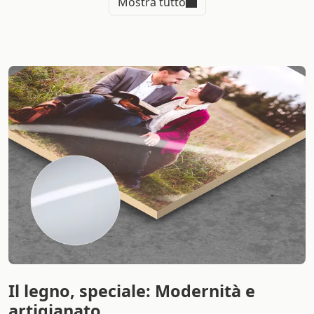
Mostra tutto
stampa specialmente visibile nelle trasparenze del
bianco, donando un
tocco di personalità e stile alla
vostra parete
.
Diversamente dagli altri tipi di supporti, la caratteristica
principale del pannello in legno è quello di creare un
effetto di tridimensionalità massiccia e originale
:
grazie alla
stampa di foto su legno
, le foto avranno un
design moderno e allo stesso tempo naturale tipico del
supporto in legno.
Dona il giusto spessore alle tue fotografie più
importanti: l’unione tra tecnologia della stampa foto su
legno online e la naturalezza del pannello in legno ti
permetteranno di
creare un ambiente elegante,
raffinato e di stile
!
Il legno, speciale: Modernità e
artigianato