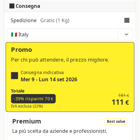
multistrato alla lucentezza ed eleganza
Consegna
della carta fotografica di altissima qualità
Kodak per avere un prodotto in perfetto
Spedizione
Gratis (1 Kg)
equilibrio tra modernità e genuinità. La
carta fotografica renderà i vostri colori
Tempi, costi e tasse possono variare a seconda
brillanti e splendenti.
della regione e dei prodotti nel carrello
Promo
Per chi può attendere, il prezzo migliore.
Consegna indicativa
Mer 9 - Lun 14 set 2026
Totale
181
€
-39% risparmi
70
€
111
€
IVA esclusa (22%)
Premium
Best value
La più scelta da aziende e professionisti.