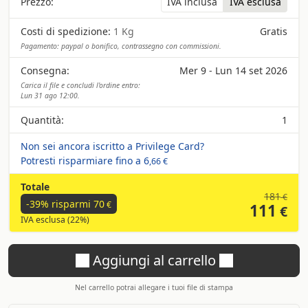
Prezzo:
IVA inclusa
IVA esclusa
Costi di spedizione:
1 Kg
Gratis
Pagamento: paypal o bonifico, contrassegno con commissioni.
Consegna:
Mer 9 - Lun 14 set 2026
Carica il file e concludi l'ordine entro:
Lun 31 ago 12:00.
Quantità:
1
Non sei ancora iscritto a Privilege Card?
Potresti risparmiare fino a
6
,66 €
Totale
181
€
-39% risparmi
70
€
111
€
IVA esclusa (22%)
Aggiungi al carrello
Nel carrello potrai allegare i tuoi file di stampa