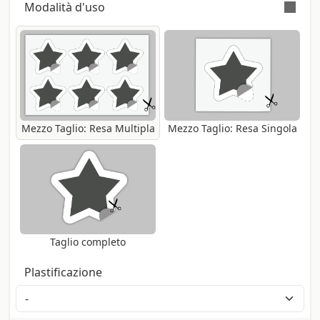
soggetto ad abrasione si consiglia la
Modalità d'uso
automaticamente.
laminazione.
Gli adesivi saranno consegnati pretagliati
secondo il tracciato inviato su fogli a resa
multipla
Mezzo Taglio: Resa Multipla
Mezzo Taglio: Resa Singola
Taglio completo
Plastificazione