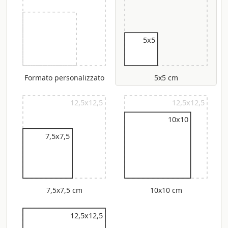
5x5
Formato personalizzato
5x5 cm
12,5x12,5
12,5x12,5
10x10
7,5x7,5
7,5x7,5 cm
10x10 cm
12,5x12,5
12,5x12,5