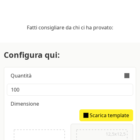
Fatti consigliare da chi ci ha provato:
Configura qui:
Quantità
L’ordine è validamente eseguito con tolleranza
sulla quantità di +/- 5%
Dimensione
Scarica template
12,5x12,5