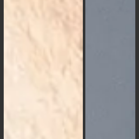
catalogo hanno una durevolezza senza pari grazie
all’elevata qualità delle materie prime utilizzate. La
laminazione aiuta a proteggere il prodotto dai
graffi e dalle abrasioni accidentali.
Spedizione garantita in 3 giorni
: Approvata
l'anteprima, riceverai i tuoi adesivi in soli 3 giorni.
Ordina da PC, tablet o smartphone ovunque ti trovi
in qualsiasi momento: consegna al recapito da te
indicato senza nessun costo di spedizione extra.