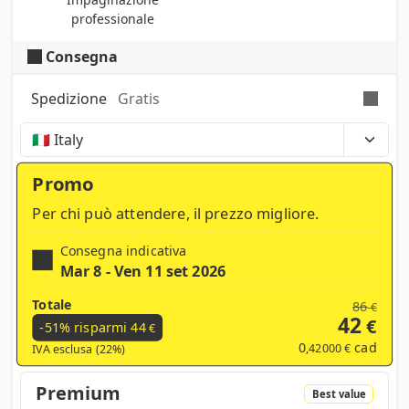
professionale
Consegna
Spedizione
Gratis
Tempi, costi e tasse possono variare a seconda
della regione e dei prodotti nel carrello
Promo
Per chi può attendere, il prezzo migliore.
Consegna indicativa
Mar 8 - Ven 11 set 2026
Totale
86
€
42
€
-51% risparmi
44
€
0
cad
,42000 €
IVA esclusa (22%)
Premium
Best value