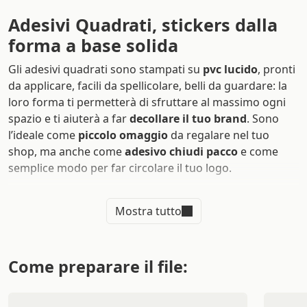
Adesivi Quadrati, stickers dalla
forma a base solida
Gli adesivi quadrati sono stampati su
pvc lucido
, pronti
da applicare, facili da spellicolare, belli da guardare: la
loro forma ti permetterà di sfruttare al massimo ogni
spazio e ti aiuterà a far
decollare il tuo brand
. Sono
l’ideale come
piccolo omaggio
da regalare nel tuo
shop, ma anche come
adesivo chiudi pacco
e come
semplice modo per far circolare il tuo logo.
Non dimenticare che grazie al
materiale plastico
su cui
Mostra tutto
sono stampati, avranno un’adesività perfetta su tutte le
superfici.
Stampa Adesivi Quadrati
Come preparare il file:
Gli
adesivi quadrati
vengono realizzati con stampanti
di elevata qualità così da avere un taglio degli angoli