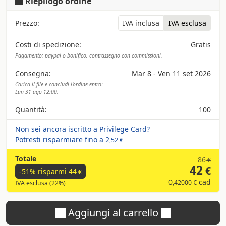
Riepilogo ordine
Prezzo:
IVA inclusa
IVA esclusa
Costi di spedizione:
Gratis
Pagamento: paypal o bonifico, contrassegno con commissioni.
Consegna:
Mar 8 - Ven 11 set 2026
Carica il file e concludi l'ordine entro:
Lun 31 ago 12:00.
Quantità:
100
Non sei ancora iscritto a Privilege Card?
Potresti risparmiare fino a
2
,52 €
Totale
86
€
42
€
-51% risparmi
44
€
0
cad
,42000 €
IVA esclusa (22%)
Aggiungi al carrello