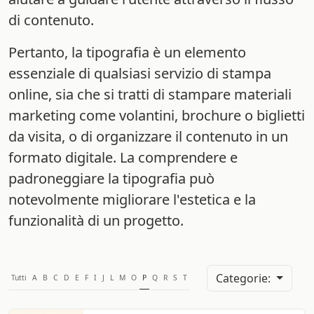
di contenuto.
Pertanto, la tipografia è un elemento
essenziale di qualsiasi servizio di stampa
online, sia che si tratti di stampare materiali
marketing come volantini, brochure o biglietti
da visita, o di organizzare il contenuto in un
formato digitale. La comprendere e
padroneggiare la tipografia può
notevolmente migliorare l'estetica e la
funzionalità di un progetto.
Categorie:
Tutti
A
B
C
D
E
F
I
J
L
M
O
P
Q
R
S
T