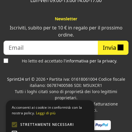
Lun-Ven 09:00-13:00/14:00-17:00
Newsletter
Iscriviti, subito per te 10 € in regalo per il prossimo
ordine.
Invia
Ho letto ed accettato
l'informativa per la privacy
.
Sprint24 srl
© 2026 • Partita iva: 01618061004 Codice fiscale
italiano: 06787400586 SDI: M5UXCR1
Tutti i loghi citati sono di proprietà dei loro legittimi
proprietari.
Azienda presente sul MEPA
adibita alla fatturazione
Acconsenti ai cookie in conformità con la
elettronica per gli Enti pubblici.
nostra policy.
Leggi di più
STRETTAMENTE NECESSARI