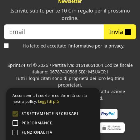
Newsletter
Iscriviti, subito per te 10 € in regalo per il prossimo
ordine.
Invia
Ho letto ed accettato
l'informativa per la privacy
.
Sprint24 srl
© 2026 • Partita iva: 01618061004 Codice fiscale
italiano: 06787400586 SDI: M5UXCR1
Tutti i loghi citati sono di proprietà dei loro legittimi
proprietari.
Azienda presente sul MEPA
adibita alla fatturazione
Acconsenti ai cookie in conformità con la
elettronica per gli Enti pubblici.
nostra policy.
Leggi di più
STRETTAMENTE NECESSARI
PERFORMANCE
FUNZIONALITÀ