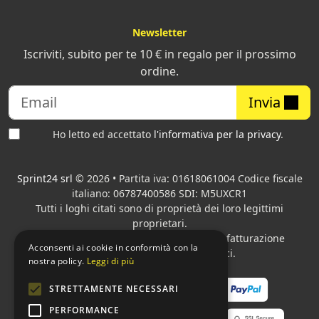
Newsletter
Iscriviti, subito per te 10 € in regalo per il prossimo
ordine.
Invia
Ho letto ed accettato
l'informativa per la privacy
.
Sprint24 srl
© 2026 • Partita iva: 01618061004 Codice fiscale
italiano: 06787400586 SDI: M5UXCR1
Tutti i loghi citati sono di proprietà dei loro legittimi
proprietari.
Azienda presente sul MEPA
adibita alla fatturazione
Acconsenti ai cookie in conformità con la
elettronica per gli Enti pubblici.
nostra policy.
Leggi di più
STRETTAMENTE NECESSARI
PERFORMANCE