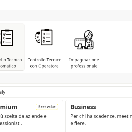
(Iso: 145) - Tatto: Naturale
. Superficie liscia con leggere irregolarità.
tore: Burgo
llo Tecnico
Controllo Tecnico
Impaginazione
tomatico
con Operatore
professionale
i file pdf: controllo delle dimensioni e dei font;
 presenti metodi differenti (RGB, Pantoni, etc
...).
are a seconda della regione e dei prodotti nel carrello
emium
Business
Best value
iù scelta da aziende e
Per chi ha scadenze, meeti
essionisti.
e fiere.