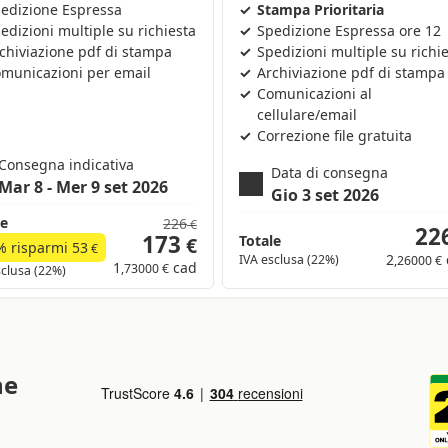
edizione Espressa
Stampa Prioritaria
edizioni multiple su richiesta
Spedizione Espressa ore 12
chiviazione pdf di stampa
Spedizioni multiple su richi
municazioni per email
Archiviazione pdf di stampa
Comunicazioni al
cellulare/email
Correzione file gratuita
Consegna indicativa
Data di consegna
Mar 8 - Mer 9 set 2026
Gio 3 set 2026
le
226
€
22
173
Totale
€
% risparmi
53
€
2
IVA esclusa (22%)
,26000 €
1
cad
,73000 €
sclusa (22%)
ne