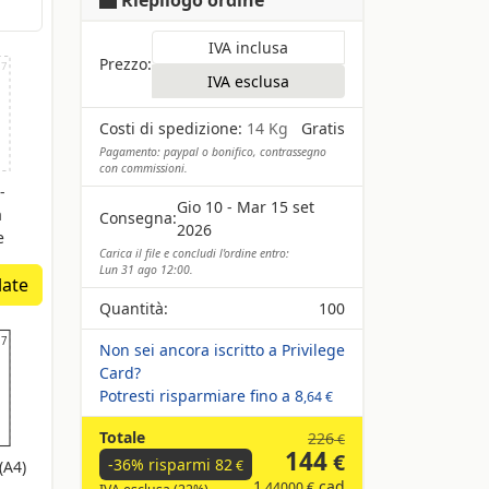
IVA inclusa
Prezzo:
,7
IVA esclusa
Costi di spedizione:
14 Kg
Gratis
Pagamento: paypal o bonifico, contrassegno
con commissioni.
-
Gio 10 - Mar 15 set
a
Consegna:
2026
e
Carica il file e concludi l'ordine entro:
Lun 31 ago 12:00.
late
Quantità:
100
,7
,7
Non sei ancora iscritto a Privilege
Card?
Potresti risparmiare fino a
8
,64 €
Totale
226
€
144
€
-36% risparmi
82
(A4)
€
1
cad
,44000 €