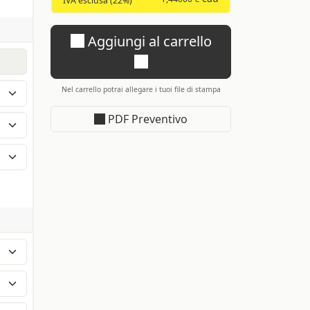
IVA esclusa (22%)
Aggiungi al carrello
Nel carrello potrai allegare i tuoi file di stampa
PDF Preventivo
ile
ido
la