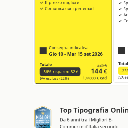
Il prezzo migliore
Sp
Comunicazioni per email
Sp
Ar
Co
Consegna indicativa
Gio 10 - Mar 15 set 2026
Tota
Totale
226
€
144
€
-23
-36% risparmi
82
€
1
cad
IVA e
,44000 €
IVA esclusa (22%)
Top Tipografia Onli
Da 6 anni tra i Migliori E-
Commerce d’Italia secondo