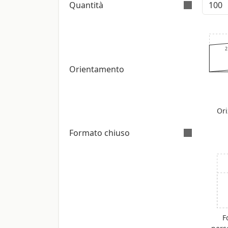
Quantità
L’ordine è validamente e
2
Orientamento
Ori
Formato chiuso
Do
F