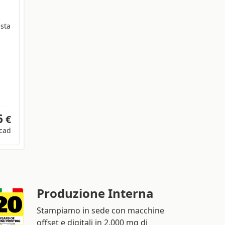
esta
6
€
cad
Produzione Interna
Stampiamo in sede con macchine
offset e digitali in 2.000 mq di