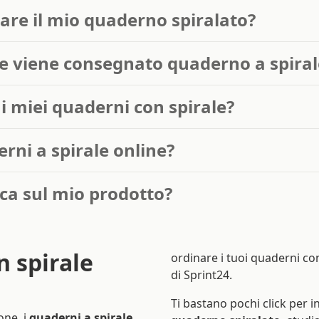
are il mio quaderno spiralato?
e viene consegnato quaderno a spiral
i miei quaderni con spirale?
rni a spirale online?
ica sul mio prodotto?
 spirale
ordinare i tuoi quaderni co
di Sprint24.
Ti bastano pochi click per i
one, i
quaderni a spirale