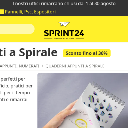
I nostri uffici rimarrano chiusi dal 1 al 30 agosto
Pannelli, Pvc, Espositori
 a Spirale
Sconto fino al 36%
 APPUNTI, NUMERATI
QUADERNI APPUNTI A SPIRALE
perfetti per
cio, pratici per
i per il tempo
ti e rimarrai