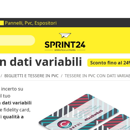
I nostri uffici rimarrano chiusi dal 1 al 30 agosto
Pannelli, Pvc, Espositori
n dati variabili
Sconto fino al 2
BIGLIETTI E TESSERE IN PVC
TESSERE IN PVC CON DATI VARIAB
 incerto su
il tuo
 dati variabili
e fidelity card,
di
qualità a