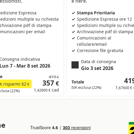
edizione Espressa
Stampa Prioritaria
edizioni multiple su richiesta
Spedizione Espressa ore 12
chiviazione pdf di stampa
Spedizioni multiple su richi
municazioni per email
Archiviazione pdf di stampa
Comunicazioni al
cellulare/email
Correzione file gratuita
Consegna indicativa
Data di consegna
Lun 7 - Mar 8 set 2026
Gio 3 set 2026
le
419
€
41
357
Totale
€
% risparmi
62
€
1
IVA esclusa (22%)
,67600 €
1
cad
,42800 €
sclusa (22%)
ne