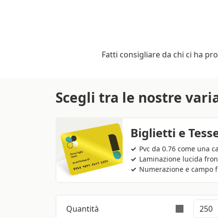
Fatti consigliare da chi ci ha pr
Scegli tra le nostre vari
Biglietti e Tess
Pvc da 0.76 come una ca
Laminazione lucida fron
Numerazione e campo fi
Quantità
L’ordine è validamente e