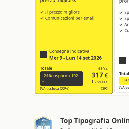
Il prezzo migliore
Sp
Comunicazioni per email
Sp
Ar
Co
Consegna indicativa
Mer 9 - Lun 14 set 2026
Totale
419
€
317
Tota
€
-24% risparmi
102
-15
1
,26800 €
€
cad
IVA e
IVA esclusa (22%)
Top Tipografia Onli
Da 6 anni tra i Migliori E-
Commerce d’Italia secondo