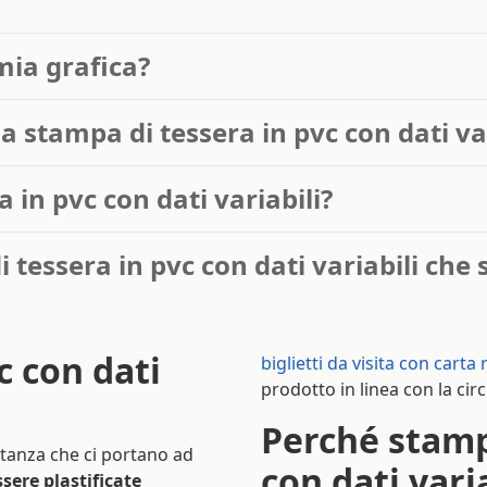
mia grafica?
a stampa di tessera in pvc con dati var
in pvc con dati variabili?
di tessera in pvc con dati variabili ch
c con dati
biglietti da visita con carta r
prodotto in linea con la ci
Perché stamp
ostanza che ci portano ad
con dati vari
ssere plastificate
i tuoi clienti al tuo servizio