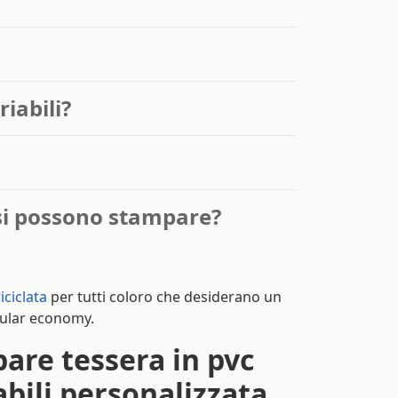
iabili?
e si possono stampare?
iciclata
per tutti coloro che desiderano un
rcular economy.
are tessera in pvc
abili personalizzata