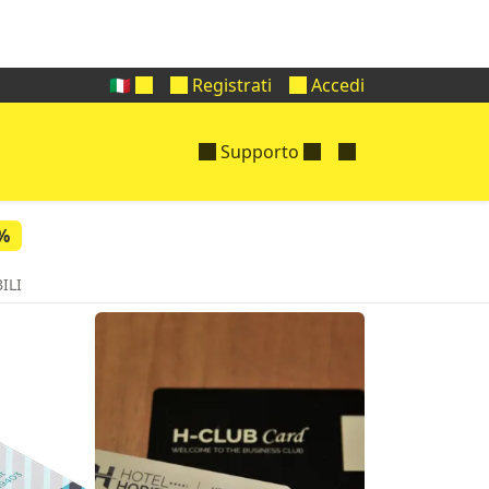
🇮🇹
Registrati
Accedi
Supporto
4%
ILI