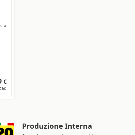
esta
9
€
cad
Produzione Interna
Stampiamo in sede con macchine
offset e digitali in 2.000 mq di