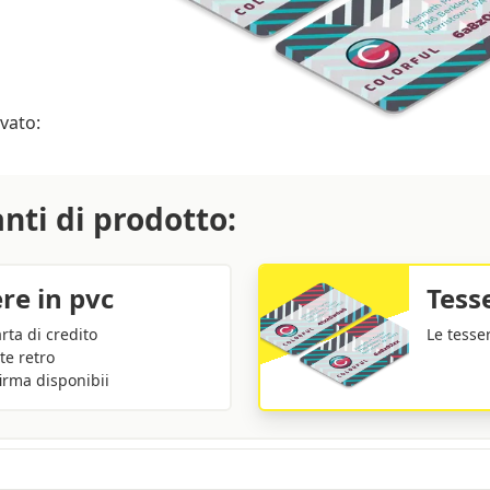
ovato:
anti di prodotto:
ere in pvc
Tesse
rta di credito
Le tesse
te retro
rma disponibii
seguito con tolleranza sulla quantità di +/- 5%