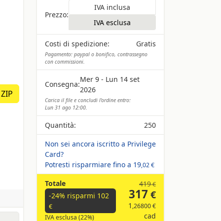
IVA esclusa
Costi di spedizione:
Gratis
Pagamento: paypal o bonifico, contrassegno
con commissioni.
Mer 9 - Lun 14 set
Consegna:
2026
 ZIP
Carica il file e concludi l'ordine entro:
Lun 31 ago 12:00.
Quantità:
250
Non sei ancora iscritto a Privilege
Card?
Potresti risparmiare fino a
19
,02 €
Totale
419
€
317
€
-24% risparmi
102
1
,26800 €
€
cad
IVA esclusa (22%)