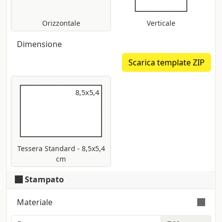
Orizzontale
Verticale
Dimensione
Scarica template ZIP
8,5x5,4
8,5x5,4
Tessera Standard - 8,5x5,4
cm
Stampato
Materiale