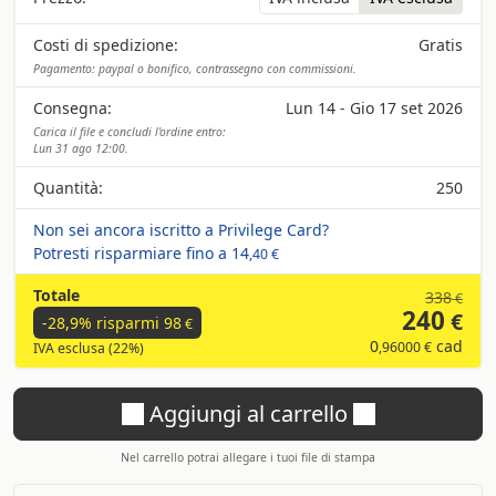
Costi di spedizione:
Gratis
Pagamento: paypal o bonifico, contrassegno con commissioni.
Consegna:
Lun 14 - Gio 17 set 2026
Carica il file e concludi l'ordine entro:
Lun 31 ago 12:00.
Quantità:
250
Non sei ancora iscritto a Privilege Card?
Potresti risparmiare fino a
14
,40 €
Totale
338
€
240
€
-28,9% risparmi
98
€
0
cad
,96000 €
IVA esclusa (22%)
Aggiungi al carrello
Nel carrello potrai allegare i tuoi file di stampa