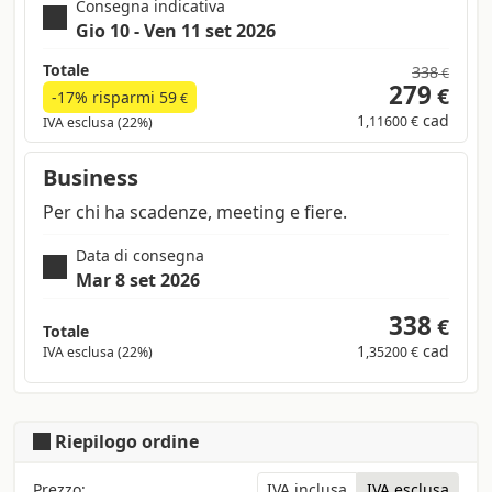
Consegna indicativa
Gio 10 - Ven 11 set 2026
Totale
338
€
279
€
-17% risparmi
59
€
1
cad
,11600 €
IVA esclusa (22%)
Business
Per chi ha scadenze, meeting e fiere.
Data di consegna
Mar 8 set 2026
338
€
Totale
1
cad
IVA esclusa (22%)
,35200 €
Riepilogo ordine
Prezzo:
IVA inclusa
IVA esclusa