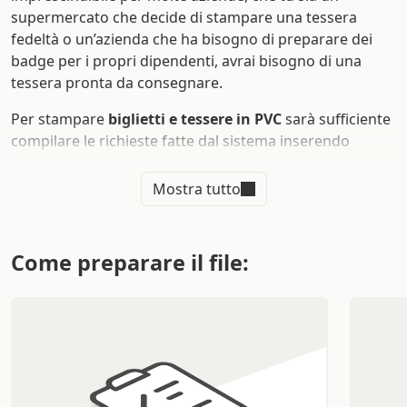
supermercato che decide di stampare una tessera
fedeltà o un’azienda che ha bisogno di preparare dei
badge per i propri dipendenti, avrai bisogno di una
tessera pronta da consegnare.
Per stampare
biglietti e tessere in PVC
sarà sufficiente
compilare le richieste fatte dal sistema inserendo
orientamento, dimensione, spessore, stampa
fronte/retro, una volta fatto potrete procedere
Mostra tutto
all’ordine con naturalezza. Nel caso di
stampa di badge
e tessere associative
sarà necessaria l’aggiunta di una
banda magnetica che riesca a interagire con i
Come preparare il file:
macchinari della vostra azienda. Il servizio di
Sprint24
offre il massimo
della qualità a prezzi di concorrenza
per la stampa di tessere plastificate.
Quali sono i vantaggi di
stampare su tessera PVC