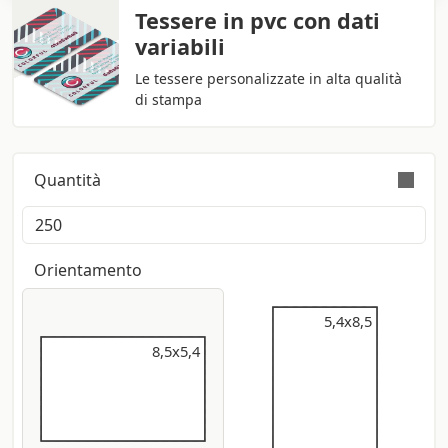
Tessere in pvc con dati
variabili
Le tessere personalizzate in alta qualità
di stampa
Quantità
L’ordine è validamente eseguito con tolleranza
sulla quantità di +/- 5%
Orientamento
5,4x8,5
5,4x8,5
8,5x5,4
8,5x5,4