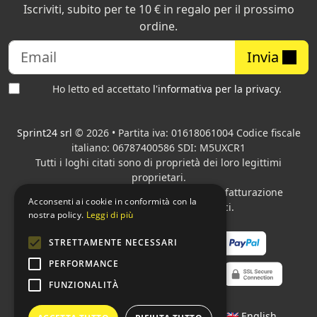
Iscriviti, subito per te 10 € in regalo per il prossimo
ordine.
Invia
Ho letto ed accettato
l'informativa per la privacy
.
Sprint24 srl
© 2026 • Partita iva: 01618061004 Codice fiscale
italiano: 06787400586 SDI: M5UXCR1
Tutti i loghi citati sono di proprietà dei loro legittimi
proprietari.
Azienda presente sul MEPA
adibita alla fatturazione
Acconsenti ai cookie in conformità con la
elettronica per gli Enti pubblici.
nostra policy.
Leggi di più
STRETTAMENTE NECESSARI
PERFORMANCE
FUNZIONALITÀ
Lingue:
🇮🇹 Italiano
•
🇫🇷 Français
•
🇬🇧 English