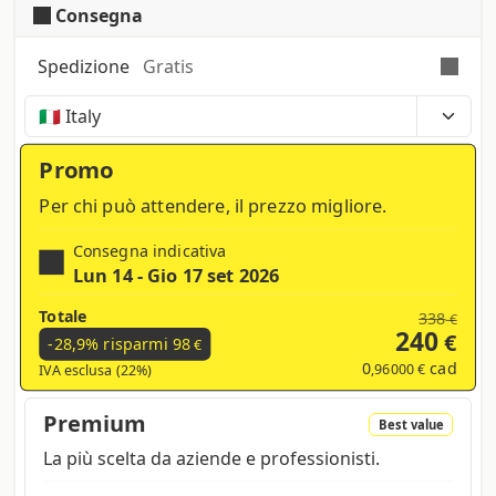
Consegna
Spedizione
Gratis
Tempi, costi e tasse possono variare a seconda
della regione e dei prodotti nel carrello
Promo
Per chi può attendere, il prezzo migliore.
Consegna indicativa
Lun 14 - Gio 17 set 2026
Totale
338
€
240
€
-28,9% risparmi
98
€
0
cad
,96000 €
IVA esclusa (22%)
Premium
Best value
La più scelta da aziende e professionisti.