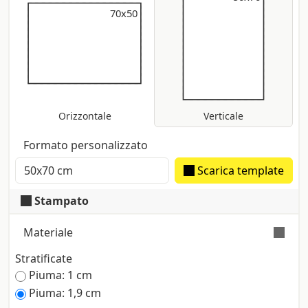
70x50
70x50
Orizzontale
Verticale
Formato personalizzato
Scarica template
Stampato
Materiale
Stratificate
Pannello sandwich con superfici in PVC e
Piuma: 1 cm
interno in materiale espanso visibile sul
Piuma: 1,9 cm
profilo. L’accoppiamento crea un pannello