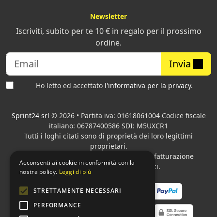
Cartellonistica tecnica.
Pannelli informativi, cartelli
Newsletter
direzionali, segnaletica aziendale interna. Il peso ridotto
Iscriviti, subito per te 10 € in regalo per il prossimo
facilita l'installazione su pareti leggere, controsoffitti e
ordine.
sistemi a binario. La stampa UV garantisce colori stabili
per tutta la durata dell'esposizione. Per chi cerca la
Invia
stessa gamma con terminologia commerciale, la pagina
stampa su pannelli piuma
offre lo stesso configuratore.
Ho letto ed accettato
l'informativa per la privacy
.
Espositori e allestimenti fieristici.
Pannelli bifacciali,
strutture autoportanti, totem e sagomati per stand e
Sprint24 srl
© 2026 • Partita iva: 01618061004 Codice fiscale
showroom. Il pannello da 19 mm è la scelta per
italiano: 06787400586 SDI: M5UXCR1
strutture che devono mantenere la planarità in verticale
Tutti i loghi citati sono di proprietà dei loro legittimi
senza supporto aggiuntivo.
proprietari.
Azienda presente sul MEPA
adibita alla fatturazione
Acconsenti ai cookie in conformità con la
Segnaletica da interno.
Indicazioni di percorso,
elettronica per gli Enti pubblici.
nostra policy.
Leggi di più
planimetrie, pannelli di orientamento in strutture
complesse come ospedali, centri commerciali, sedi
STRETTAMENTE NECESSARI
aziendali. La superficie piana garantisce leggibilità
PERFORMANCE
uniforme anche su pannelli di grande formato.