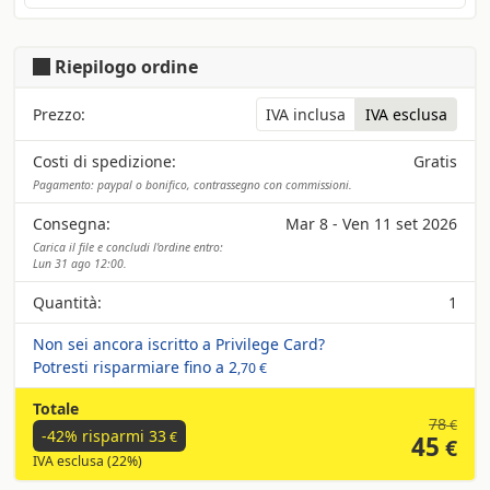
Riepilogo ordine
Prezzo:
IVA inclusa
IVA esclusa
Costi di spedizione:
Gratis
Pagamento: paypal o bonifico, contrassegno con commissioni.
Consegna:
Mar 8 - Ven 11 set 2026
Carica il file e concludi l'ordine entro:
Lun 31 ago 12:00.
Quantità:
1
Non sei ancora iscritto a Privilege Card?
Potresti risparmiare fino a
2
,70 €
Totale
78
€
-42% risparmi
33
€
45
€
IVA esclusa (22%)