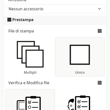
Prestampa
File di stampa
File di stampa singolo: tutte le copie
richieste saranno prodotte dal file
allegato
Multipli
Unico
Verifica e Modifica file
Verifica automatica e gratuita
per tutti i
file pdf: controllo delle dimensioni e dei
font; conversione nel profilo di stampa