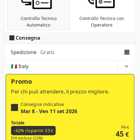
CMYK se presenti metodi differenti (RGB,
Pantoni, etc ...).
Controllo Tecnico
Controllo Tecnico con
Automatico
Operatore
Consegna
Spedizione
Gratis
Tempi, costi e tasse possono variare a seconda
della regione e dei prodotti nel carrello
Promo
Per chi può attendere, il prezzo migliore.
Consegna indicativa
Mar 8 - Ven 11 set 2026
Totale
78
€
-42% risparmi
33
€
45
€
IVA esclusa (22%)