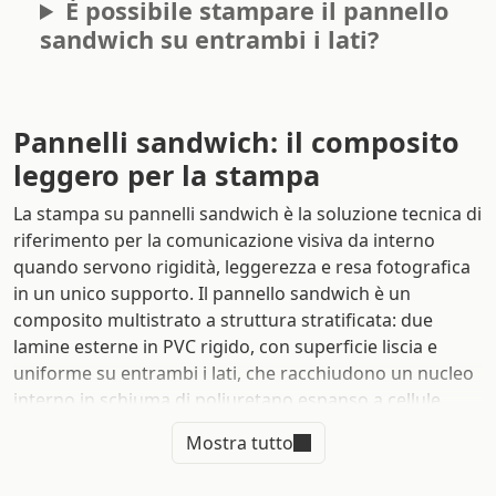
È possibile stampare il pannello
sandwich su entrambi i lati?
Pannelli sandwich: il composito
leggero per la stampa
La stampa su pannelli sandwich è la soluzione tecnica di
riferimento per la comunicazione visiva da interno
quando servono rigidità, leggerezza e resa fotografica
in un unico supporto. Il pannello sandwich è un
composito multistrato a struttura stratificata: due
lamine esterne in PVC rigido, con superficie liscia e
uniforme su entrambi i lati, che racchiudono un nucleo
interno in schiuma di poliuretano espanso a cellule
chiuse. Questa architettura distribuisce il carico su tutta
Mostra tutto
la sezione trasversale del pannello, garantendo rigidità
strutturale e planarità costante anche nei grandi