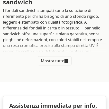
sandwich
I fondali sandwich stampati sono la soluzione di
riferimento per chi ha bisogno di uno sfondo rigido,
leggero e stampato con qualità fotografica. A
differenza dei fondali in carta o in tessuto, il pannello
sandwich offre una superficie piana garantita, senza
pieghe né deformazioni, con colori stabili nel tempo e
una resa cromatica precisa alla stampa diretta UV. È il
supporto scelto da studi fotografici professionali,
agenzie di produzione, scenografi e responsabili di set
Mostra tutto
ogni volta che il fondale deve fare parte integrante
dell'immagine, non limitarsi a fare da sfondo.
La struttura composita del pannello sandwich — due
lamine esterne in PVC rigido con nucleo interno in
poliuretano espanso — garantisce rigidità strutturale
anche nei formati grandi, con un peso che rimane
gestibile da una sola persona. Il pannello è
Assistenza immediata per info,
autoportante quando abbinato a una base, oppure può