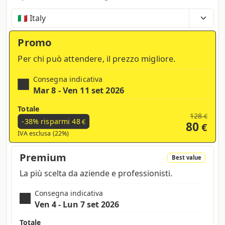
Tempi, costi e tasse possono variare a seconda
della regione e dei prodotti nel carrello
Promo
Per chi può attendere, il prezzo migliore.
Consegna indicativa
Mar 8 - Ven 11 set 2026
Totale
128
€
-38% risparmi
48
€
80
€
IVA esclusa (22%)
Premium
Best value
La più scelta da aziende e professionisti.
Consegna indicativa
Ven 4 - Lun 7 set 2026
Totale