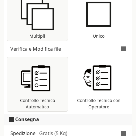
ogni soggetto da stampare indicando
nelle note il numero di copie di ognuno se
diverso da uno.
Multipli
Unico
Verifica e Modifica file
Verifica automatica e gratuita
per tutti i
file pdf: controllo delle dimensioni e dei
font; conversione nel profilo di stampa
CMYK se presenti metodi differenti (RGB,
Pantoni, etc ...).
Controllo Tecnico
Controllo Tecnico con
Automatico
Operatore
Consegna
Spedizione
Gratis (5 Kg)