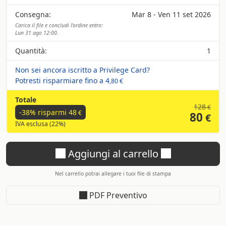
Consegna:
Mar 8 - Ven 11 set 2026
Carica il file e concludi l'ordine entro:
Lun 31 ago 12:00.
Quantità:
1
Non sei ancora iscritto a Privilege Card?
Potresti risparmiare fino a
4
,80 €
Totale
128
€
-38% risparmi
48
€
80
€
IVA esclusa (22%)
Aggiungi al carrello
Nel carrello potrai allegare i tuoi file di stampa
PDF Preventivo