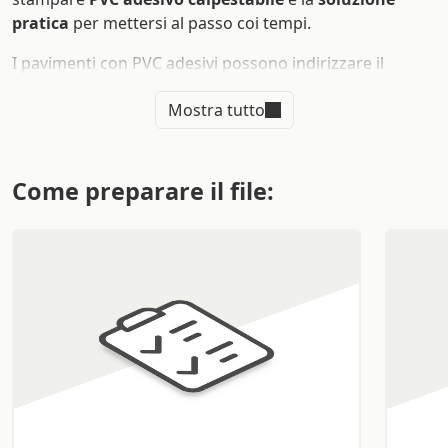
pratica
per mettersi al passo coi tempi.
I pavimenti con PVC adesivi possono indirizzare il
cliente dove vuoi tu, che sia per una comunicazione
Mostra tutto
diretta o anche solo per
rafforzare il tuo brand
, questa
è una soluzione innovativa ed efficace per potenziare la
tua strategia. Adatti a tutte le superfici piane un nostro
adesivo PVC calpestabile antiscivolo viene realizzato
Come preparare il file:
con una leggera goffratura che rende il nostro
prodotto in linea con la classificazione per grado di
aderenza R10.
Quali sono i vantaggi della
stampa su PVC calpestabile
I
pavimenti con PVC adesivi
possono fare molto per
voi e per il vostro brand, scegliere una stampa
personalizzata per il vostro pavimento vi darà più di
quello che avete chiesto. Una
stampa su PVC