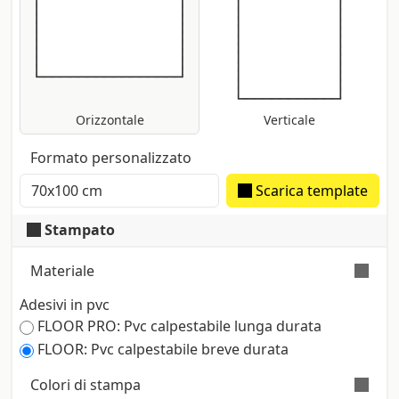
Orizzontale
Verticale
Formato personalizzato
Scarica template
Stampato
Materiale
Adesivi in pvc
Pvc adesivo calpestatile a breve durata di
FLOOR PRO: Pvc calpestabile lunga durata
tipo monomerico. Colla nera coprente con
FLOOR: Pvc calpestabile breve durata
appiccicosità immediata ma rimovibile
senza residui. Adatto alla generalità delle
Colori di stampa
superfici piane (eccetto PE, PP).