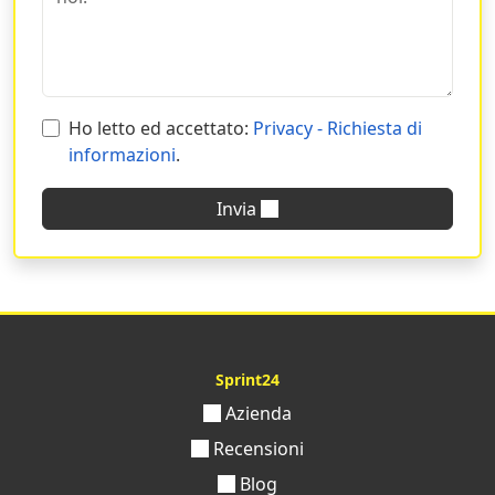
ordinati, affrettati ed approfitta delle nostre offerte per
avere il meglio a prezzi convenienti!
Ho letto ed accettato:
Privacy - Richiesta di
informazioni
.
Invia
Sprint24
Azienda
Recensioni
Blog