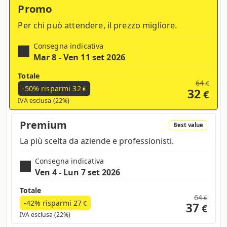
progetti e le tue idee, per un risultato
Promo
visivo impressionante.
Per chi può attendere, il prezzo migliore.
Il nostro obiettivo è rendere la stampa
online accessibile a tutti, dai piccoli
Consegna indicativa
imprenditori alle grandi aziende. Per
Mar 8 - Ven 11 set 2026
realizzare questo obiettivo, offriamo
Totale
diverse opzioni di personalizzazione e
64
€
-50% risparmi
32
€
32
€
prezzi competitivi. Il servizio di taglio a
IVA esclusa (22%)
formato è solo una delle numerose
soluzioni di stampa che offriamo per
Premium
Best value
rispondere alle tue esigenze specifiche.
La più scelta da aziende e professionisti.
Consegna indicativa
Ven 4 - Lun 7 set 2026
Totale
64
€
-42% risparmi
27
€
37
€
IVA esclusa (22%)