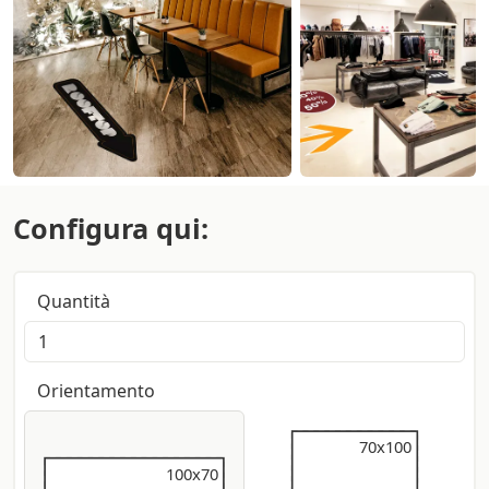
Configura qui:
Quantità
Orientamento
70x100
70x100
100x70
100x70