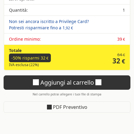
Quantità:
1
Non sei ancora iscritto a Privilege Card?
Potresti risparmiare fino a
1
,92 €
Ordine minimo:
39
€
Totale
64
€
-50% risparmi
32
€
32
€
IVA esclusa (22%)
Aggiungi al carrello
Nel carrello potrai allegare i tuoi file di stampa
PDF Preventivo