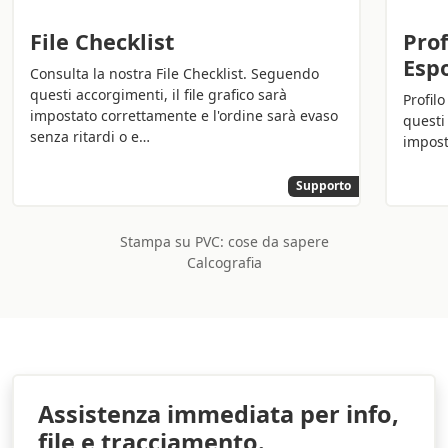
calpestabile
viene realizzata per andare incontro alle
vostre necessità:
File Checklist
Prof
Esp
Si attacca con facilità alle superfici
Consulta la nostra File Checklist. Seguendo
questi accorgimenti, il file grafico sarà
Facile da rimuovere
Profil
impostato correttamente e l'ordine sarà evaso
questi 
Non lascia residui
senza ritardi o e…
impost
Completamente personalizzabile
Questa tipologia di adesivo è il modo più efficace per
Supporto
arredare in sicurezza e fare pubblicità, ogni passo è
importante per far arrivare la vostra azienda prima al
Stampa su PVC: cose da sapere
traguardo.
Calcografia
Hai altre necessità di
stampare adesivi in PVC su grande
formato
? Sprint24 è il servizio di stampa online che
permette di stampare il grande formato in modo
semplice, conveniente ed efficace.
Perché stampare su PVC
Assistenza immediata per info,
file e tracciamento.
calpestabile personalizzate