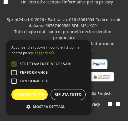
Ho letto ed accettato
l'informativa per la privacy
.
Sprint24 srl
© 2026 • Partita iva: 01618061004 Codice fiscale
italiano: 06787400586 SDI: M5UXCR1
Tutti i loghi citati sono di proprietà dei loro legittimi
proprietari.
Azienda presente sul MEPA
adibita alla fatturazione
Acconsenti ai cookie in conformità con la
elettronica per gli Enti pubblici.
nostra policy.
Leggi di più
STRETTAMENTE NECESSARI
PERFORMANCE
FUNZIONALITÀ
Lingue:
🇮🇹 Italiano
•
🇫🇷 Français
•
🇬🇧 English
ACCETTA TUTTO
RIFIUTA TUTTO
Contratti
•
Condizioni di pagamento
•
Privacy
•
MOSTRA DETTAGLI