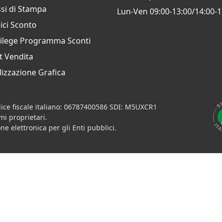
si di Stampa
Lun-Ven 09:00-13:00/14:00-1
ci Sconto
vilege Programma Sconti
t Vendita
izzazione Grafica
ice fiscale italiano: 06787400586 SDI: M5UXCR1
imi proprietari.
ne elettronica per gli Enti pubblici.
h
Contratti
•
Condizioni di pagamento
•
Privacy