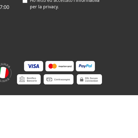
Ho letto ed accettato
l'informativa
7:00
per la privacy
.
•