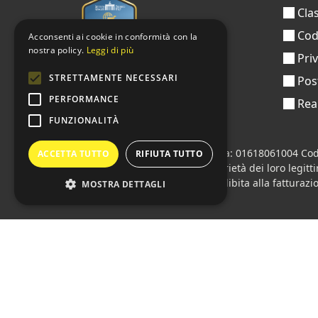
Clas
Codi
Acconsenti ai cookie in conformità con la
nostra policy.
Leggi di più
Pri
STRETTAMENTE NECESSARI
Pos
PERFORMANCE
Real
FUNZIONALITÀ
Sprint24 srl
© 2026 • Partita iva: 01618061004 Cod
ACCETTA TUTTO
RIFIUTA TUTTO
Tutti i loghi citati sono di proprietà dei loro legitt
Azienda presente sul MEPA
adibita alla fatturazio
MOSTRA DETTAGLI
Lingue:
🇮🇹 Italiano
•
🇫🇷 Français
•
🇬🇧 Englis