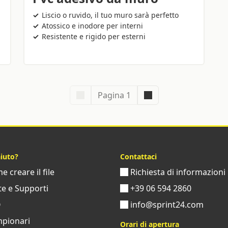
Liscio o ruvido, il tuo muro sarà perfetto
Atossico e inodore per interni
Resistente e rigido per esterni
Pagina 1
aiuto?
Contattaci
 creare il file
Richiesta di informazioni
e e Supporti
+39 06 594 2860
Q
info@sprint24.com
pionari
Orari di apertura