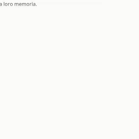
a loro memoria.
24.com e inizia ad applicarle su tutti i tuoi
 acquistare etichette
com
t24.com è molto semplice ed intuitivo. I
o
 adesivi perfetti puoi consultare il
 etichette personalizzate
.