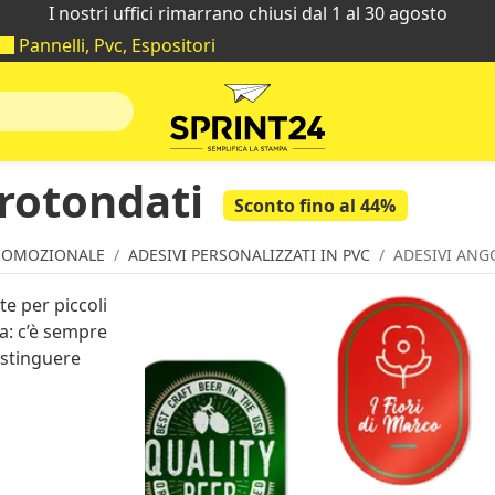
I nostri uffici rimarrano chiusi dal 1 al 30 agosto
Pannelli, Pvc, Espositori
rrotondati
Sconto fino al 44%
ROMOZIONALE
ADESIVI PERSONALIZZATI IN PVC
ADESIVI ANG
e per piccoli
a: c’è sempre
istinguere