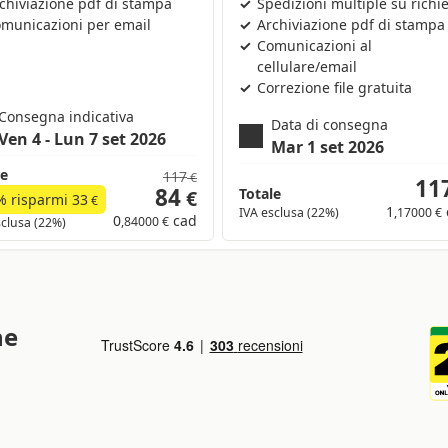
chiviazione pdf di stampa
Spedizioni multiple su richi
municazioni per email
Archiviazione pdf di stampa
Comunicazioni al
cellulare/email
Correzione file gratuita
Consegna indicativa
Data di consegna
Ven 4 - Lun 7 set 2026
Mar 1 set 2026
le
117
€
11
84
Totale
€
% risparmi
33
€
1
IVA esclusa (22%)
,17000 €
0
cad
,84000 €
sclusa (22%)
ne