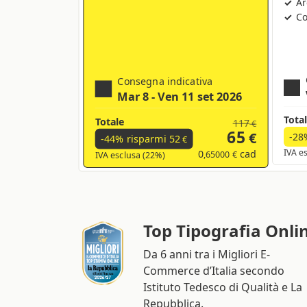
Ar
Co
Consegna indicativa
Mar 8 - Ven 11 set 2026
Tota
Totale
117
€
65
€
-28
-44% risparmi
52
€
0
cad
IVA e
,65000 €
IVA esclusa (22%)
Top Tipografia Onli
Da 6 anni tra i Migliori E-
Commerce d’Italia secondo
Istituto Tedesco di Qualità e La
Repubblica.