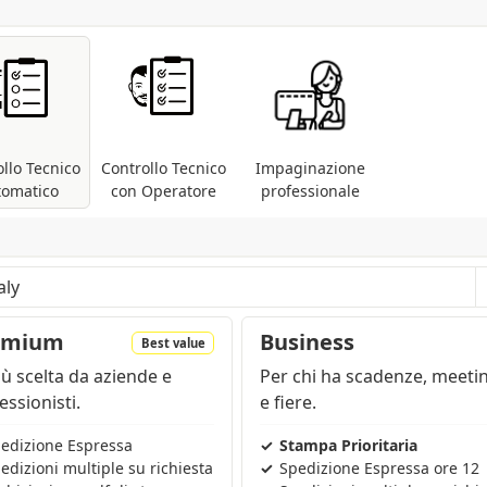
llo Tecnico
Controllo Tecnico
Impaginazione
tomatico
con Operatore
professionale
i file pdf: controllo delle dimensioni e dei font;
 presenti metodi differenti (RGB, Pantoni, etc
...).
are a seconda della regione e dei prodotti nel carrello
emium
Business
Best value
iù scelta da aziende e
Per chi ha scadenze, meeti
essionisti.
e fiere.
edizione Espressa
Stampa Prioritaria
edizioni multiple su richiesta
Spedizione Espressa ore 12