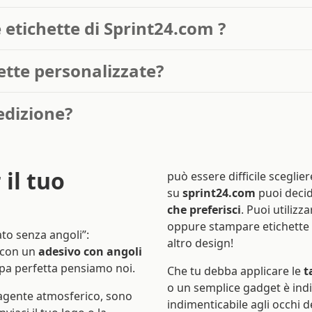
 etichette di Sprint24.com ?
ette personalizzate?
edizione?
 il tuo
può essere difficile sceglie
su
sprint24.com
puoi decid
che preferisci
. Puoi utilizz
oppure stampare etichette a
ato senza angoli”:
altro design!
 con un
adesivo con angoli
ampa perfetta pensiamo noi.
Che tu debba applicare le
t
o un semplice gadget è indi
 agente atmosferico, sono
indimenticabile agli occhi d