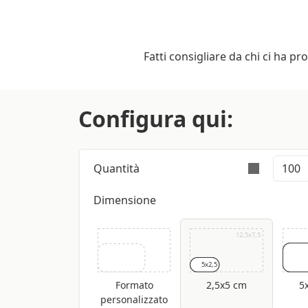
Fatti consigliare da chi ci ha pr
Configura qui:
Quantità
Dimensione
L’ordine è validamente e
12,5x7,5
5x2,5
Formato
2,5x5 cm
5
personalizzato