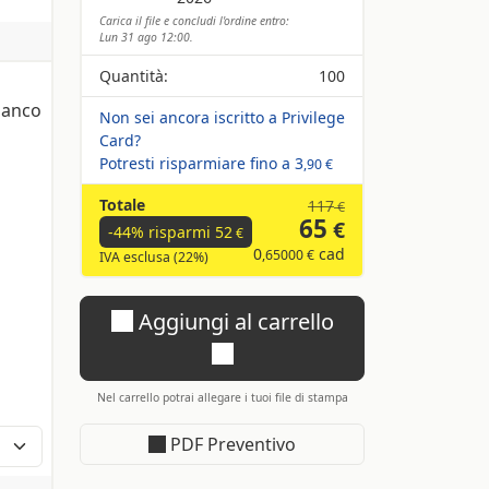
Carica il file e concludi l'ordine entro:
Lun 31 ago 12:00.
Quantità:
100
ianco
Non sei ancora iscritto a Privilege
Card?
Potresti risparmiare fino a
3
,90 €
Totale
117
€
65
€
-44% risparmi
52
€
0
cad
,65000 €
IVA esclusa (22%)
Aggiungi al carrello
Nel carrello potrai allegare i tuoi file di stampa
PDF Preventivo