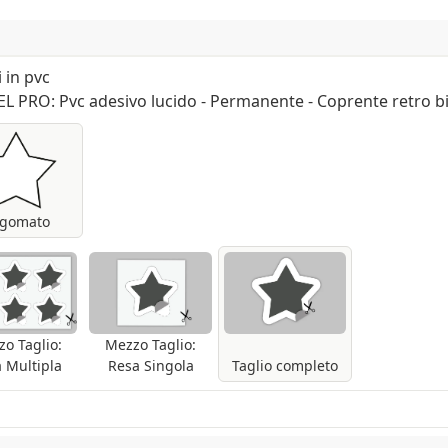
 in pvc
EL PRO: Pvc adesivo lucido - Permanente - Coprente retro b
po monomerico, coprente ma con retro bianco.
diata. Adatto alla generalità delle superfici
con durata media: 24-36 mesi. Fino a 60 mesi
d abrasione si consiglia la laminazione.
gomato
elta secondo il tracciato inviato
o Taglio:
Mezzo Taglio:
 Multipla
Resa Singola
Taglio completo
mente tagliati secondo il tracciato inviato.