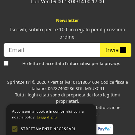
Lun-Ven 09:00-13:00/14:00-17:00
Newsletter
Iscriviti, subito per te 10 € in regalo per il prossimo
ordine.
Invia
Ho letto ed accettato
l'informativa per la privacy
.
Sprint24 srl
© 2026 • Partita iva: 01618061004 Codice fiscale
italiano: 06787400586 SDI: M5UXCR1
Tutti i loghi citati sono di proprietà dei loro legittimi
proprietari.
Azienda presente sul MEPA
adibita alla fatturazione
Acconsenti ai cookie in conformità con la
elettronica per gli Enti pubblici.
nostra policy.
Leggi di più
STRETTAMENTE NECESSARI