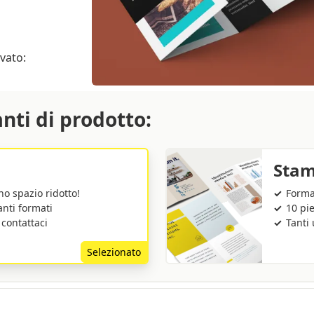
ovato:
anti di prodotto:
Stam
o spazio ridotto!
Forma
anti formati
10 pi
 contattaci
Tanti 
Selezionato