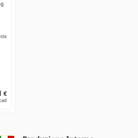
ng
esta
1
€
cad