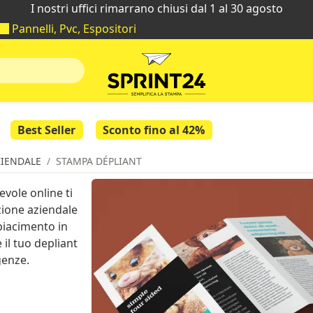
I nostri uffici rimarrano chiusi dal 1 al 30 agosto
Pannelli, Pvc, Espositori
Best Seller
Sconto fino al 42%
IENDALE
STAMPA DÉPLIANT
vole online ti
zione aziendale
 piacimento in
 il tuo depliant
genze.