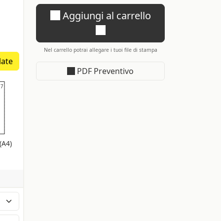
Aggiungi al carrello
Nel carrello potrai allegare i tuoi file di stampa
late
PDF Preventivo
,7
,7
(A4)