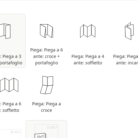
seguito con tolleranza sulla quantità di +/- 5%
Piega: Piega a 6
: Piega a 3
ante: croce +
Piega: Piega a 4
Piega: Piega
portafoglio
portafoglio
ante: soffietto
ante: inca
: Piega a 6
Piega: Piega a
: soffietto
croce
21x29,7
29,7x21
10x21