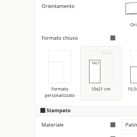
Orientamento
Ori
Formato chiuso
D
21x29,7
10x21
Formato
10x21 cm
10,5
personalizzato
Stampato
Materiale