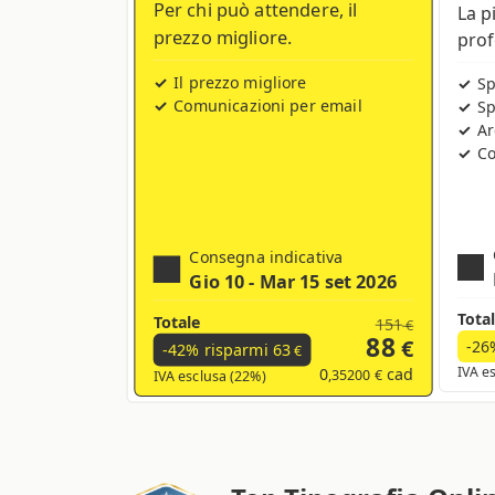
Per chi può attendere, il
La p
prezzo migliore.
prof
Il prezzo migliore
Sp
Comunicazioni per email
Sp
Ar
Co
Consegna indicativa
Gio 10 - Mar 15 set 2026
Tota
Totale
151
€
88
€
-26
-42% risparmi
63
€
0
cad
IVA e
,35200 €
IVA esclusa (22%)