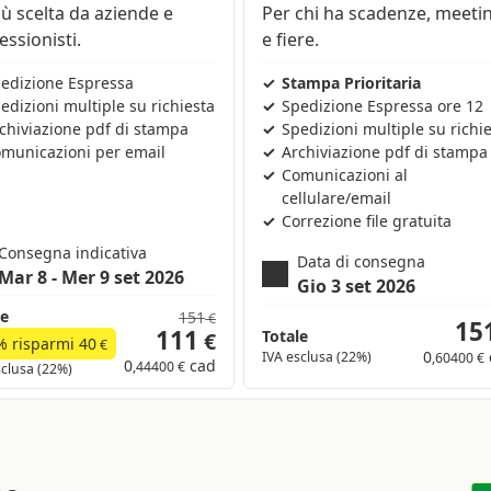
iù scelta da aziende e
Per chi ha scadenze, meeti
essionisti.
e fiere.
edizione Espressa
Stampa Prioritaria
edizioni multiple su richiesta
Spedizione Espressa ore 12
chiviazione pdf di stampa
Spedizioni multiple su richi
municazioni per email
Archiviazione pdf di stampa
Comunicazioni al
cellulare/email
Correzione file gratuita
Consegna indicativa
Data di consegna
Mar 8 - Mer 9 set 2026
Gio 3 set 2026
le
151
€
15
111
Totale
€
% risparmi
40
€
0
IVA esclusa (22%)
,60400 €
0
cad
,44400 €
sclusa (22%)