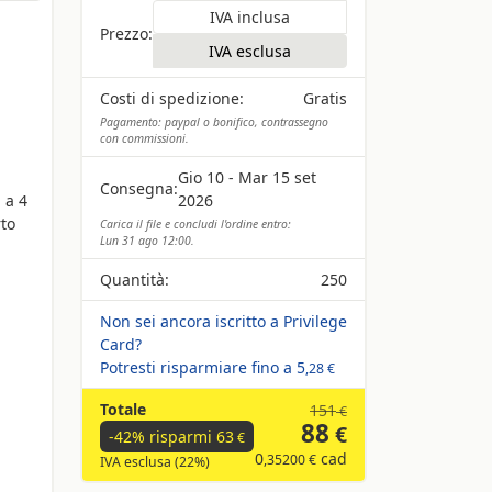
IVA inclusa
Prezzo:
IVA esclusa
Costi di spedizione:
Gratis
Pagamento: paypal o bonifico, contrassegno
con commissioni.
Gio 10 - Mar 15 set
Consegna:
 a 4
2026
rto
Carica il file e concludi l'ordine entro:
Lun 31 ago 12:00.
Quantità:
250
Non sei ancora iscritto a Privilege
Card?
Potresti risparmiare fino a
5
,28 €
Totale
151
€
88
€
-42% risparmi
63
€
0
cad
,35200 €
IVA esclusa (22%)