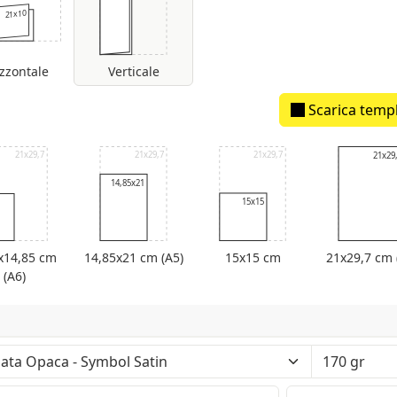
21x10
zzontale
Verticale
Scarica temp
orsetto stimato: 459 um
21x29,7
21x29,7
21x29,7
21x29
21x29
14,85x21
15x15
x14,85 cm
14,85x21 cm (A5)
15x15 cm
21x29,7 cm 
(A6)