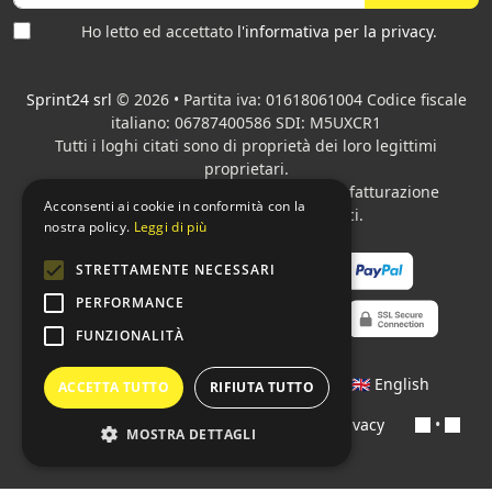
Ho letto ed accettato
l'informativa per la privacy
.
Sprint24 srl
© 2026 • Partita iva: 01618061004 Codice fiscale
italiano: 06787400586 SDI: M5UXCR1
Tutti i loghi citati sono di proprietà dei loro legittimi
proprietari.
Azienda presente sul MEPA
adibita alla fatturazione
Acconsenti ai cookie in conformità con la
elettronica per gli Enti pubblici.
nostra policy.
Leggi di più
STRETTAMENTE NECESSARI
PERFORMANCE
FUNZIONALITÀ
Lingue:
🇮🇹 Italiano
•
🇫🇷 Français
•
🇬🇧 English
ACCETTA TUTTO
RIFIUTA TUTTO
Contratti
•
Condizioni di pagamento
•
Privacy
•
MOSTRA DETTAGLI