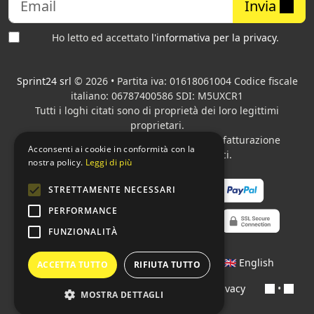
Invia
Ho letto ed accettato
l'informativa per la privacy
.
Sprint24 srl
© 2026 • Partita iva: 01618061004 Codice fiscale
italiano: 06787400586 SDI: M5UXCR1
Tutti i loghi citati sono di proprietà dei loro legittimi
proprietari.
Azienda presente sul MEPA
adibita alla fatturazione
Acconsenti ai cookie in conformità con la
elettronica per gli Enti pubblici.
nostra policy.
Leggi di più
STRETTAMENTE NECESSARI
PERFORMANCE
FUNZIONALITÀ
Lingue:
🇮🇹 Italiano
•
🇫🇷 Français
•
🇬🇧 English
ACCETTA TUTTO
RIFIUTA TUTTO
Contratti
•
Condizioni di pagamento
•
Privacy
•
MOSTRA DETTAGLI