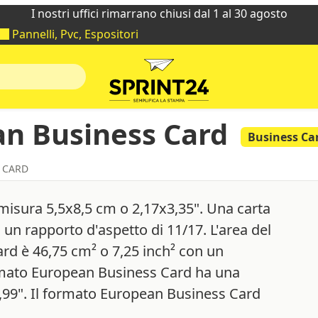
I nostri uffici rimarrano chiusi dal 1 al 30 agosto
Pannelli, Pvc, Espositori
n Business Card
Business Ca
 CARD
isura 5,5x8,5 cm o 2,17x3,35". Una carta
n rapporto d'aspetto di 11/17. L'area del
rd è 46,75 cm² o 7,25 inch² con un
rmato European Business Card ha una
,99". Il formato European Business Card
.