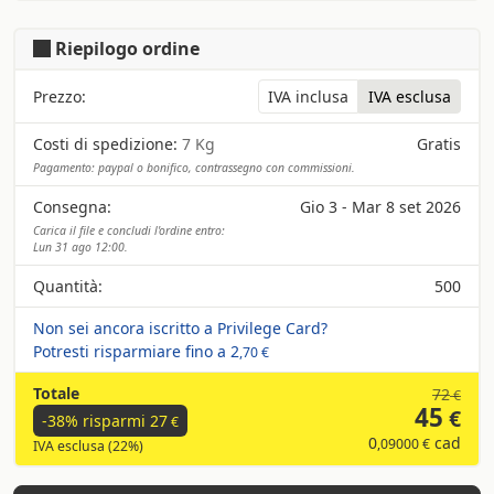
Riepilogo ordine
Prezzo:
IVA inclusa
IVA esclusa
Costi di spedizione:
7 Kg
Gratis
Pagamento: paypal o bonifico, contrassegno con commissioni.
Consegna:
Gio 3 - Mar 8 set 2026
Carica il file e concludi l'ordine entro:
Lun 31 ago 12:00.
Quantità:
500
Non sei ancora iscritto a Privilege Card?
Potresti risparmiare fino a
2
,70 €
Totale
72
€
45
€
-38% risparmi
27
€
0
cad
,09000 €
IVA esclusa (22%)