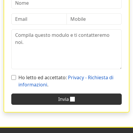
stessa assistenza di una tipografia tradizionale unita ai
benefici e alla convenienza dell’online.
Puoi richiederci anche un
preventivo personalizzato
o
una verifica tecnica sui prodotti che hai scelto di
stampare. Risponderemo alla tua richiesta nel giro di
poche ore e ti aiuteremo a vivere un’esperienza di
stampa indimenticabile.
Ho letto ed accettato:
Privacy - Richiesta di
informazioni
.
Invia