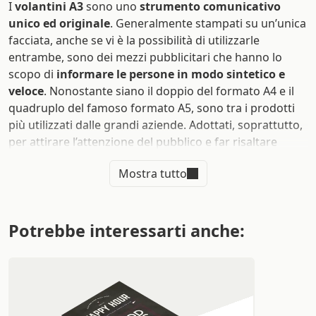
I
volantini A3
sono uno
strumento comunicativo
unico ed originale
. Generalmente stampati su un’unica
facciata, anche se vi è la possibilità di utilizzarle
entrambe, sono dei mezzi pubblicitari che hanno lo
scopo di
informare le persone in modo sintetico e
veloce
. Nonostante siano il doppio del formato A4 e il
quadruplo del famoso formato A5, sono tra i prodotti
più utilizzati dalle grandi aziende. Adottati, soprattutto,
per attirare l’attenzione del pubblico e far risaltare
subito agli occhi informazioni fondamentali, sono
Mostra tutto
pensati per raggiungere e persuadere un vasto numero
di utenti.
A differenza del formato A6, che è consigliato per
Potrebbe interessarti anche:
veicolare messaggi brevi e diretti,
creare volantini A3
consente di far circolare una quantità maggiore di
informazioni che devono comunque essere ben
studiate e ricercate, per poter essere d’impatto ed
ottenere i risultati sperati.