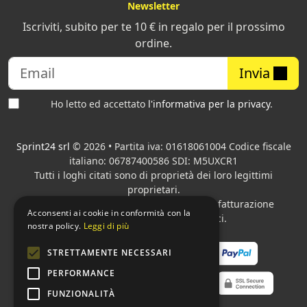
Newsletter
Iscriviti, subito per te 10 € in regalo per il prossimo
ordine.
Invia
Ho letto ed accettato
l'informativa per la privacy
.
Sprint24 srl
© 2026 • Partita iva: 01618061004 Codice fiscale
italiano: 06787400586 SDI: M5UXCR1
Tutti i loghi citati sono di proprietà dei loro legittimi
proprietari.
Azienda presente sul MEPA
adibita alla fatturazione
Acconsenti ai cookie in conformità con la
elettronica per gli Enti pubblici.
nostra policy.
Leggi di più
STRETTAMENTE NECESSARI
PERFORMANCE
FUNZIONALITÀ