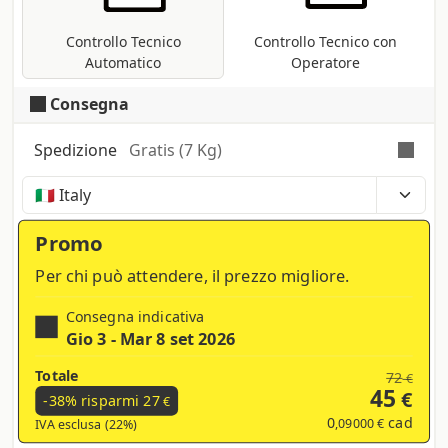
Pantoni, etc ...).
Controllo Tecnico
Controllo Tecnico con
Automatico
Operatore
Consegna
Spedizione
Gratis (7 Kg)
Tempi, costi e tasse possono variare a seconda
della regione e dei prodotti nel carrello
Promo
Per chi può attendere, il prezzo migliore.
Consegna indicativa
Gio 3 - Mar 8 set 2026
Totale
72
€
45
€
-38% risparmi
27
€
0
cad
,09000 €
IVA esclusa (22%)