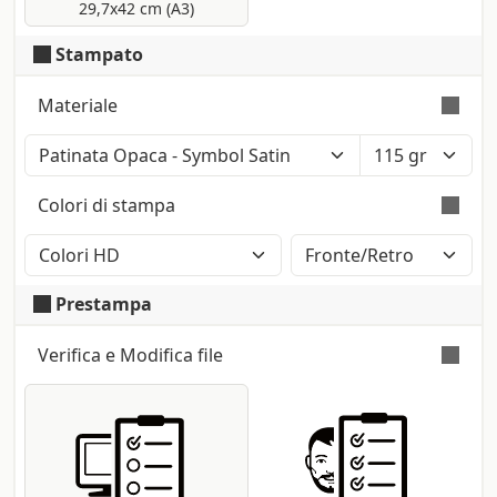
29,7x42 cm (A3)
Stampato
Materiale
Colore: Bianco Polare (Iso: 121) - Tatto:
Liscio - Certificazione: Fsc
Colori di stampa
Superficie liscia su entrambi i lati con
Sottile
finitura opaca. Produttore: Fedrigoni
Stampa a colori con metodo CMYK High
Definition (2400dpi). Eventuali pantoni
Prestampa
lasciati nel file saranno convertiti
automaticamente.
Verifica e Modifica file
Verifica automatica e gratuita
per tutti i
file pdf: controllo delle dimensioni e dei
font; conversione nel profilo di stampa
CMYK se presenti metodi differenti (RGB,