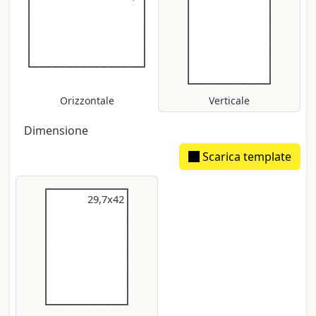
Orizzontale
Verticale
Dimensione
Scarica template
29,7x42
29,7x42