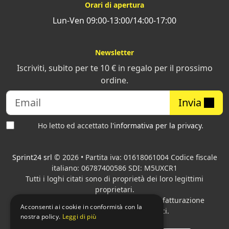
Orari di apertura
Lun-Ven 09:00-13:00/14:00-17:00
Newsletter
Iscriviti, subito per te 10 € in regalo per il prossimo
ordine.
Invia
Ho letto ed accettato
l'informativa per la privacy
.
Sprint24 srl
© 2026 • Partita iva: 01618061004 Codice fiscale
italiano: 06787400586 SDI: M5UXCR1
Tutti i loghi citati sono di proprietà dei loro legittimi
proprietari.
Azienda presente sul MEPA
adibita alla fatturazione
Acconsenti ai cookie in conformità con la
elettronica per gli Enti pubblici.
nostra policy.
Leggi di più