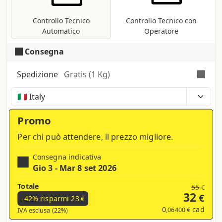
Pantoni, etc ...).
Controllo Tecnico
Controllo Tecnico con
Automatico
Operatore
Consegna
Spedizione
Gratis (1 Kg)
Tempi, costi e tasse possono variare a seconda
della regione e dei prodotti nel carrello
Promo
Per chi può attendere, il prezzo migliore.
Consegna indicativa
Gio 3 - Mar 8 set 2026
Totale
55
€
32
€
-42% risparmi
23
€
0
cad
,06400 €
IVA esclusa (22%)