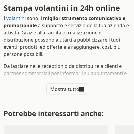
Stampa volantini in 24h online
I
volantini
sono il
miglior strumento comunicativo e
promozionale
a supporto e servizio della tua azienda e
attività. Grazie alla facilità di realizzazione e
distribuzione possono aiutarti a pubblicizzare i tuoi
eventi, prodotti ed offerte e a raggiungere, così, più
persone possibili.
Da lasciare nelle reception o da distribuire a clienti e
partner commerciali per informarli su appuntamenti e
novità, possono essere usati anche nei reparti
commerciali delle aziende per presentare in modo più
Mostra tutto
approfondito la realtà organizzativa. Per tutti questi
utilizzi e per molti altri, la
stampa di volantini in 24h
supporta la tua comunicazione e ti accompagna lungo
Potrebbe interessarti anche:
un percorso promozionale in grado di far
accrescere la
brand awareness del tuo brand
.