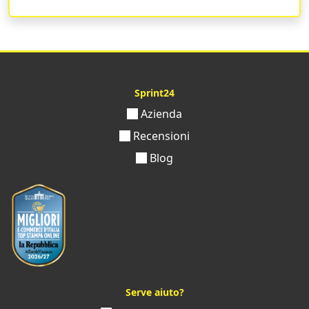
domicilio.
Stampa i volantini in 24h
comodamente
seduto alla tua scrivania, attendi la consegna
dell’ordine e dona un nuovo look alla tua attività!
Uno dei vantaggi di scegliere Sprint24 per
creare
volantini in 24h
è la possibilità di caricare la tua grafica
Sprint24
velocemente, ricevere in breve tempo un feedback da
Azienda
parte dei nostri tecnici e completare l’ordine
direttamente dal nostro pannello di controllo. Seleziona
Recensioni
il formato, l’orientamento, la grammatura della carta, le
Blog
nobilitazioni e tanto altro e ricevi i tuoi volantini in sole
24h.
Per richiedere informazioni o suggerimenti contattaci e
riceverai, nel giro di poche ore, assistenza del nostro
team.
Sprint24 è la tipografia online pensata per
soddisfare ogni tua singola esigenza!
Serve aiuto?