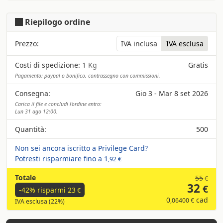
Riepilogo ordine
Prezzo:
IVA inclusa
IVA esclusa
Costi di spedizione:
1 Kg
Gratis
Pagamento: paypal o bonifico, contrassegno con commissioni.
Consegna:
Gio 3 - Mar 8 set 2026
Carica il file e concludi l'ordine entro:
Lun 31 ago 12:00.
Quantità:
500
Non sei ancora iscritto a Privilege Card?
Potresti risparmiare fino a
1
,92 €
Totale
55
€
32
€
-42% risparmi
23
€
0
cad
,06400 €
IVA esclusa (22%)