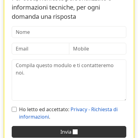
concorrenziale
e personalizza i tuoi prodotti
informazioni tecniche, per ogni
scegliendo tu stesso ogni singolo dettaglio.
domanda una risposta
A seconda dell’uso e della necessità, puoi scegliere il
formato che più si addice al messaggio che hai bisogno
di veicolare e dar vita ad una comunicazione visiva
vincente. Inserisci immagini significative, grafiche
elaborate e ricercate e testi chiari e diretti. Combina
tutto prestando attenzione ad ogni dettaglio e arriva
dritto al cuore dei tuoi stakeholders!
Perché scegliere Sprint24 per la
stampa di volantini in 24h
Sprint24 è la
tipografia online
creata per te. Grazie ai
Ho letto ed accettato:
Privacy - Richiesta di
quindici anni di esperienza alle spalle e ai numerosi
informazioni
.
riconoscimenti ottenuti, è in grado di offrirti un servizio
unico e completo che va dalla progettazione, alla
Invia
stampa, fino alla consegna direttamente presso il tuo