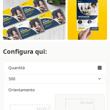
Configura qui:
Quantità
L’ordine è validamente eseguito con tolleranza
sulla quantità di +/- 5%
Orientamento
29,7x42
42x29,7