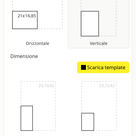
21x14,85
Orizzontale
Verticale
Dimensione
Scarica template
29,7x42
29,7x42