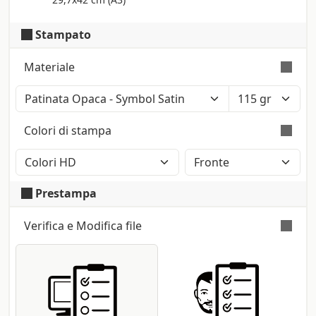
Stampato
Materiale
Colore: Bianco Polare (Iso: 121) - Tatto:
Liscio - Certificazione: Fsc
Colori di stampa
Superficie liscia su entrambi i lati con
Sottile
finitura opaca. Produttore: Fedrigoni
Stampa a colori con metodo CMYK High
Definition (2400dpi). Eventuali pantoni
Prestampa
lasciati nel file saranno convertiti
automaticamente.
Verifica e Modifica file
Verifica automatica e gratuita
per tutti i
file pdf: controllo delle dimensioni e dei
font; conversione nel profilo di stampa
CMYK se presenti metodi differenti (RGB,