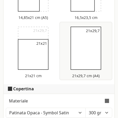
14,85x21 cm (A5)
16,5x23,5 cm
21x29,7
21x29,7
21x29,7
21x21
21x21 cm
21x29,7 cm (A4)
Copertina
Materiale
Colore: Bianco Polare (Iso: 121) - Tatto: