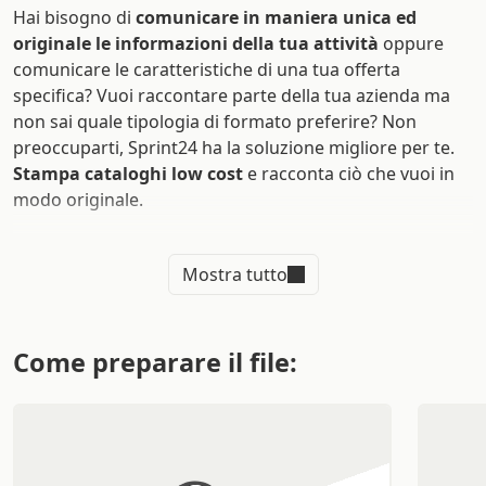
Hai bisogno di
comunicare in maniera unica ed
originale le informazioni della tua attività
oppure
comunicare le caratteristiche di una tua offerta
specifica? Vuoi raccontare parte della tua azienda ma
non sai quale tipologia di formato preferire? Non
preoccuparti, Sprint24 ha la soluzione migliore per te.
Stampa cataloghi low cost
e racconta ciò che vuoi in
modo originale.
Plastificazione, vernice uv, foil oro
Diverse grammature di carta tra cui scegliere
Mostra tutto
Scegli la quantità di pagine che preferisci
Stampa cataloghi economici
Come preparare il file:
online
I
cataloghi
, grazie alla loro struttura, che li rende molto
simili a dei
libri
, sono diventati uno
strumento di
marketing molto utilizzato e persuasivo
ed è ambita