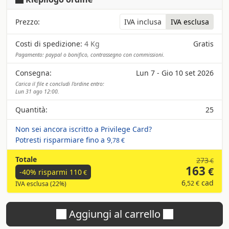
Prezzo:
IVA inclusa
IVA esclusa
Costi di spedizione:
4 Kg
Gratis
Pagamento: paypal o bonifico, contrassegno con commissioni.
Consegna:
Lun 7 - Gio 10 set 2026
Carica il file e concludi l'ordine entro:
Lun 31 ago 12:00.
Quantità:
25
Non sei ancora iscritto a Privilege Card?
Potresti risparmiare fino a
9
,78 €
Totale
273
€
163
€
-40% risparmi
110
€
6
cad
,52 €
IVA esclusa (22%)
Aggiungi al carrello