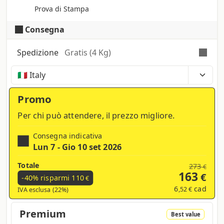
Prova di Stampa
Consegna
Spedizione
Gratis (4 Kg)
Tempi, costi e tasse possono variare a seconda
della regione e dei prodotti nel carrello
Promo
Per chi può attendere, il prezzo migliore.
Consegna indicativa
Lun 7 - Gio 10 set 2026
Totale
273
€
163
€
-40% risparmi
110
€
6
cad
,52 €
IVA esclusa (22%)
Premium
Best value