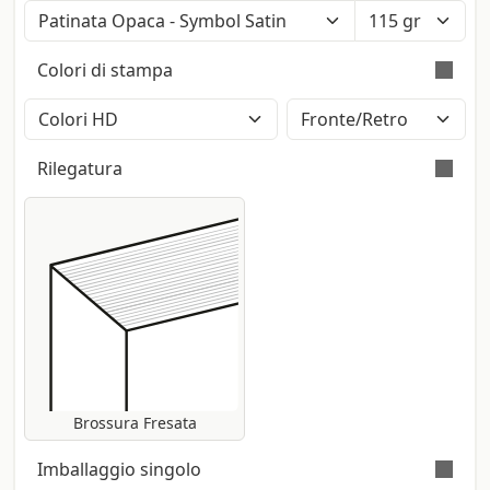
Colore: Bianco Polare (Iso: 121) - Tatto:
Liscio - Certificazione: Fsc
Colori di stampa
Superficie liscia su entrambi i lati con
Sottile
finitura opaca. Produttore: Fedrigoni
Stampa a colori con metodo CMYK High
Definition (2400dpi). Eventuali pantoni
Rilegatura
lasciati nel file saranno convertiti
automaticamente.
Nella brossura fresata la rilegatura delle
pagine avviene con la sola incollatura
laterale.
Brossura Fresata
Imballaggio singolo