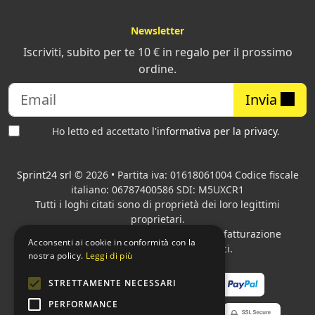
Newsletter
Iscriviti, subito per te 10 € in regalo per il prossimo
ordine.
Invia
Ho letto ed accettato
l'informativa per la privacy
.
Sprint24 srl
© 2026 • Partita iva: 01618061004 Codice fiscale
italiano: 06787400586 SDI: M5UXCR1
Tutti i loghi citati sono di proprietà dei loro legittimi
proprietari.
Azienda presente sul MEPA
adibita alla fatturazione
Acconsenti ai cookie in conformità con la
elettronica per gli Enti pubblici.
nostra policy.
Leggi di più
STRETTAMENTE NECESSARI
PERFORMANCE