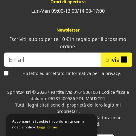
Orari di apertura
Lun-Ven 09:00-13:00/14:00-17:00
Newsletter
Iscriviti, subito per te 10 € in regalo per il prossimo
ordine.
Invia
Ho letto ed accettato
l'informativa per la privacy
.
Sprint24 srl
© 2026 • Partita iva: 01618061004 Codice fiscale
italiano: 06787400586 SDI: M5UXCR1
Tutti i loghi citati sono di proprietà dei loro legittimi
proprietari.
Azienda presente sul MEPA
adibita alla fatturazione
Acconsenti ai cookie in conformità con la
elettronica per gli Enti pubblici.
nostra policy.
Leggi di più