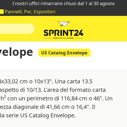
I nostri uffici rimarrano chiusi dal 1 al 30 agosto
Pannelli, Pvc, Espositori
velope
US Catalog Envelope
4x33,02 cm o 10x13". Una carta 13.5
spetto di 10/13. L'area del formato carta
ch² con un perimetro di 116,84 cm o 46". Un
zza diagonale di 41,66 cm o 16,4". Il
la serie US Catalog Envelope.