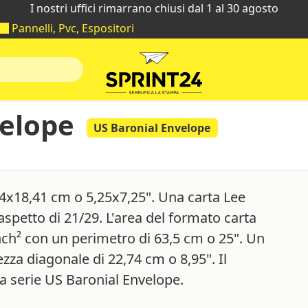
I nostri uffici rimarrano chiusi dal 1 al 30 agosto
Pannelli, Pvc, Espositori
elope
US Baronial Envelope
4x18,41 cm o 5,25x7,25". Una carta Lee
spetto di 21/29. L'area del formato carta
nch² con un perimetro di 63,5 cm o 25". Un
za diagonale di 22,74 cm o 8,95". Il
a serie US Baronial Envelope.