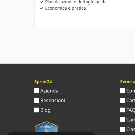
Plastificazioni e dettagli lucidi
Economica e pratica
Sprint24
Serve 
Azienda
Come
Recensioni
Cart
Blog
FA
Cam
Clas