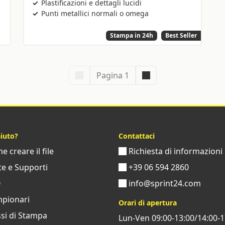
Plastificazioni e dettagli lucidi
Punti metallici normali o omega
Stampa in 24h
Best Seller
Pagina 1
aiuto?
Contattaci
 creare il file
Richiesta di informazioni
e e Supporti
+39 06 594 2860
Q
info@sprint24.com
pionari
Orari di apertura
si di Stampa
Lun-Ven 09:00-13:00/14:00-1