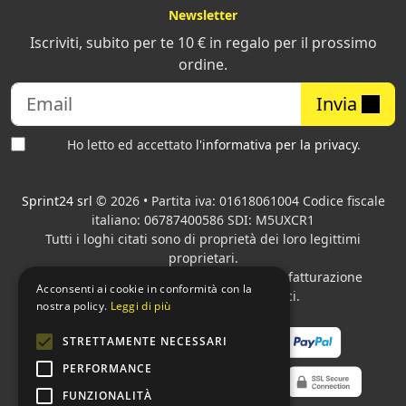
Newsletter
Iscriviti, subito per te 10 € in regalo per il prossimo
ordine.
Invia
Ho letto ed accettato
l'informativa per la privacy
.
Sprint24 srl
© 2026 • Partita iva: 01618061004 Codice fiscale
italiano: 06787400586 SDI: M5UXCR1
Tutti i loghi citati sono di proprietà dei loro legittimi
proprietari.
Azienda presente sul MEPA
adibita alla fatturazione
Acconsenti ai cookie in conformità con la
elettronica per gli Enti pubblici.
nostra policy.
Leggi di più
STRETTAMENTE NECESSARI
PERFORMANCE
FUNZIONALITÀ