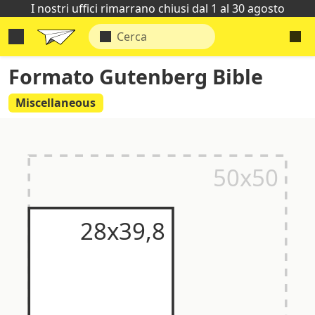
I nostri uffici rimarrano chiusi dal 1 al 30 agosto
Formato Gutenberg Bible
Miscellaneous