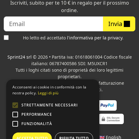
Iscriviti, subito per te 10 € in regalo per il prossimo
ordine.
Invia
Ho letto ed accettato
l'informativa per la privacy
.
Sprint24 srl
© 2026 • Partita iva: 01618061004 Codice fiscale
italiano: 06787400586 SDI: M5UXCR1
Tutti i loghi citati sono di proprietà dei loro legittimi
proprietari.
Azienda presente sul MEPA
adibita alla fatturazione
Acconsenti ai cookie in conformità con la
elettronica per gli Enti pubblici.
nostra policy.
Leggi di più
STRETTAMENTE NECESSARI
PERFORMANCE
FUNZIONALITÀ
Lingue:
🇮🇹 Italiano
•
🇫🇷 Français
•
🇬🇧 English
ACCETTA TUTTO
RIFIUTA TUTTO