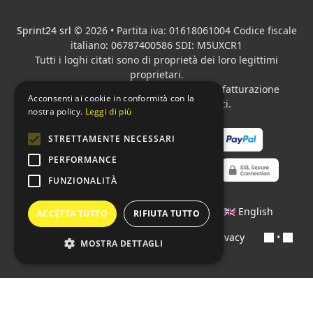
Sprint24 srl
© 2026 • Partita iva: 01618061004 Codice fiscale
italiano: 06787400586 SDI: M5UXCR1
Tutti i loghi citati sono di proprietà dei loro legittimi
proprietari.
Azienda presente sul MEPA
adibita alla fatturazione
Acconsenti ai cookie in conformità con la
elettronica per gli Enti pubblici.
nostra policy.
Leggi di più
STRETTAMENTE NECESSARI
PERFORMANCE
FUNZIONALITÀ
Lingue:
🇮🇹 Italiano
•
🇫🇷 Français
•
🇬🇧 English
ACCETTA TUTTO
RIFIUTA TUTTO
Contratti
•
Condizioni di pagamento
•
Privacy
•
MOSTRA DETTAGLI