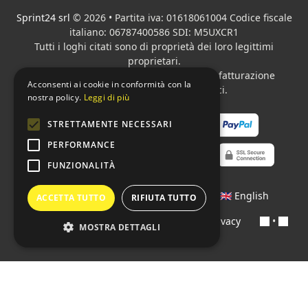
Sprint24 srl
© 2026 • Partita iva: 01618061004 Codice fiscale
italiano: 06787400586 SDI: M5UXCR1
Tutti i loghi citati sono di proprietà dei loro legittimi
proprietari.
Azienda presente sul MEPA
adibita alla fatturazione
Acconsenti ai cookie in conformità con la
elettronica per gli Enti pubblici.
nostra policy.
Leggi di più
STRETTAMENTE NECESSARI
PERFORMANCE
FUNZIONALITÀ
Lingue:
🇮🇹 Italiano
•
🇫🇷 Français
•
🇬🇧 English
ACCETTA TUTTO
RIFIUTA TUTTO
Contratti
•
Condizioni di pagamento
•
Privacy
•
MOSTRA DETTAGLI