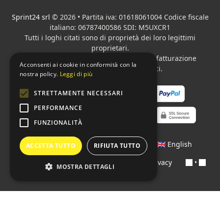
Sprint24 srl
© 2026 • Partita iva: 01618061004 Codice fiscale
italiano: 06787400586 SDI: M5UXCR1
Tutti i loghi citati sono di proprietà dei loro legittimi
proprietari.
Azienda presente sul MEPA
adibita alla fatturazione
Acconsenti ai cookie in conformità con la
elettronica per gli Enti pubblici.
nostra policy.
Leggi di più
STRETTAMENTE NECESSARI
PERFORMANCE
FUNZIONALITÀ
Lingue:
🇮🇹 Italiano
•
🇫🇷 Français
•
🇬🇧 English
ACCETTA TUTTO
RIFIUTA TUTTO
Contratti
•
Condizioni di pagamento
•
Privacy
•
MOSTRA DETTAGLI