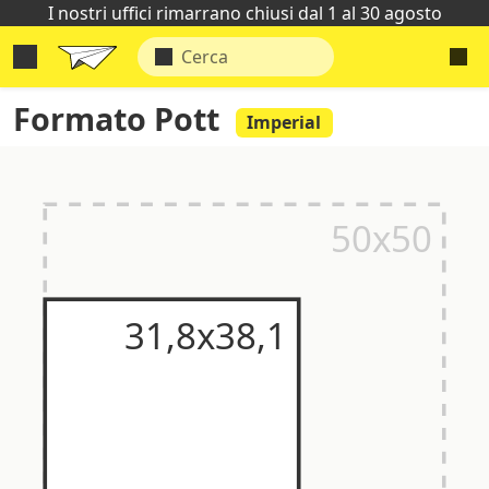
I nostri uffici rimarrano chiusi dal 1 al 30 agosto
Formato Pott
Imperial