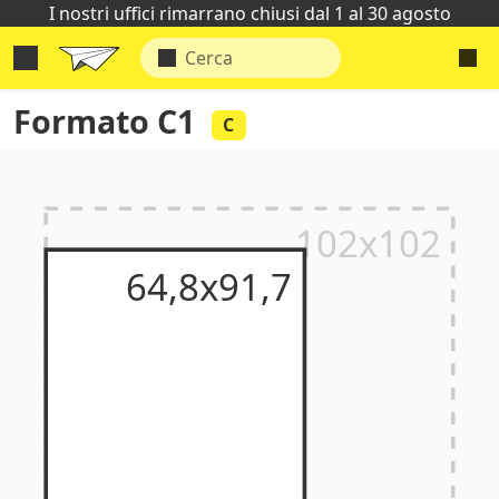
I nostri uffici rimarrano chiusi dal 1 al 30 agosto
Formato C1
C