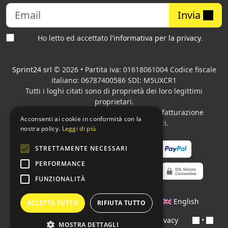
Invia
Ho letto ed accettato
l'informativa per la privacy
.
Sprint24 srl
© 2026 • Partita iva: 01618061004 Codice fiscale
italiano: 06787400586 SDI: M5UXCR1
Tutti i loghi citati sono di proprietà dei loro legittimi
proprietari.
Azienda presente sul MEPA
adibita alla fatturazione
Acconsenti ai cookie in conformità con la
elettronica per gli Enti pubblici.
nostra policy.
Leggi di più
STRETTAMENTE NECESSARI
PERFORMANCE
FUNZIONALITÀ
Lingue:
🇮🇹 Italiano
•
🇫🇷 Français
•
🇬🇧 English
ACCETTA TUTTO
RIFIUTA TUTTO
Contratti
•
Condizioni di pagamento
•
Privacy
•
MOSTRA DETTAGLI