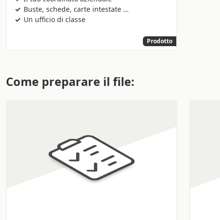
incontri, i
faldoni con anelli personalizzati
con il
Buste, schede, carte intestate …
marchio aziendale sono anche un
efficace strumento
Un ufficio di classe
promozionale.
Prodotto
Le
cartelline ad anelli
possono poi essere di diverse
dimensioni, devi solo scegliere quelle più indicate per le
tue esigenze di business.
Come preparare il file:
Perché stampare raccoglitori ad
anelli personalizzati online
Ordinare la
stampa di raccoglitori ad anelli
personalizzati online
è un gioco da ragazzi se ti affidi a
Sprint24. In pochi click e comodamente dalla tua
scrivania, puoi studiare le caratteristiche di un
quaderno ad anelli personalizzato
scegliendo tra
diversi formati di stampa, colori, finiture, chiusura a 2 o
4 anelli.
Puoi anche decidere di
dotare i faldoni con anelli di