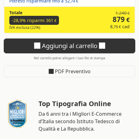
Potresti risparmiare fino a
52
,74 €
Totale
1.240
€
879
€
-28,9% risparmi
361
€
8
cad
,79 €
IVA esclusa (22%)
Aggiungi al carrello
Nel carrello potrai allegare i tuoi file di stampa
PDF Preventivo
Top Tipografia Online
Da 6 anni tra i Migliori E-Commerce
d’Italia secondo Istituto Tedesco di
Qualità e La Repubblica.