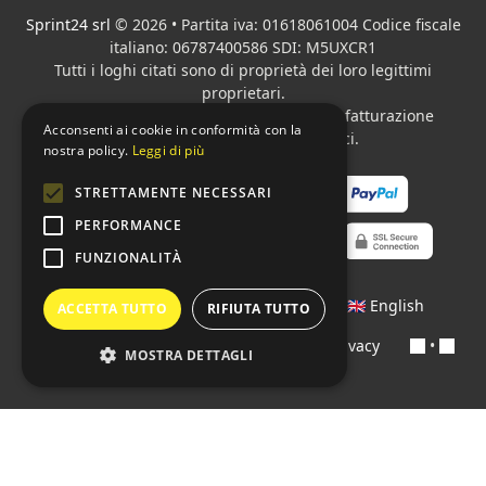
Sprint24 srl
© 2026 • Partita iva: 01618061004 Codice fiscale
italiano: 06787400586 SDI: M5UXCR1
Tutti i loghi citati sono di proprietà dei loro legittimi
proprietari.
Azienda presente sul MEPA
adibita alla fatturazione
Acconsenti ai cookie in conformità con la
elettronica per gli Enti pubblici.
nostra policy.
Leggi di più
STRETTAMENTE NECESSARI
PERFORMANCE
FUNZIONALITÀ
Lingue:
🇮🇹 Italiano
•
🇫🇷 Français
•
🇬🇧 English
ACCETTA TUTTO
RIFIUTA TUTTO
Contratti
•
Condizioni di pagamento
•
Privacy
•
MOSTRA DETTAGLI