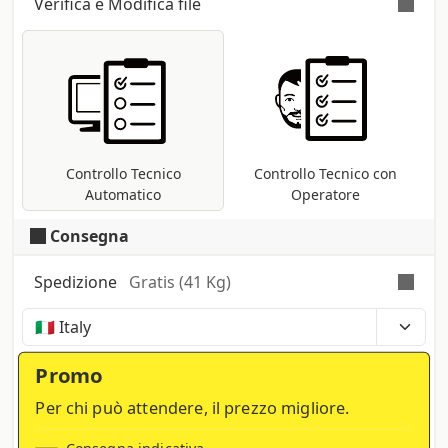
Verifica e Modifica file
Verifica automatica e gratuita
per tutti i
file pdf: controllo delle dimensioni e dei
font; conversione nel profilo di stampa
CMYK se presenti metodi differenti (RGB,
Pantoni, etc ...).
Controllo Tecnico
Controllo Tecnico con
Automatico
Operatore
Consegna
Spedizione
Gratis (41 Kg)
Tempi, costi e tasse possono variare a seconda
della regione e dei prodotti nel carrello
Promo
Per chi può attendere, il prezzo migliore.
Consegna indicativa