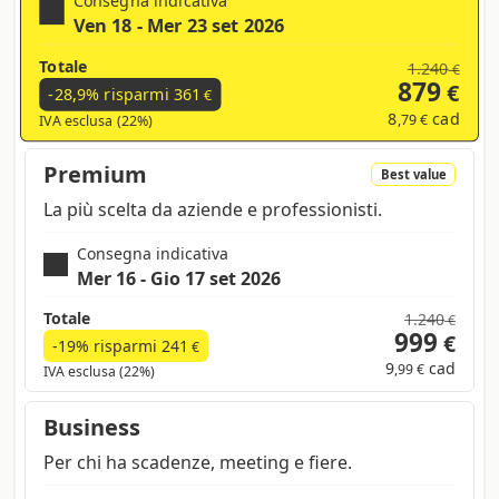
Ven 18 - Mer 23 set 2026
Totale
1.240
€
879
€
-28,9% risparmi
361
€
8
cad
,79 €
IVA esclusa (22%)
Premium
Best value
La più scelta da aziende e professionisti.
Consegna indicativa
Mer 16 - Gio 17 set 2026
Totale
1.240
€
999
€
-19% risparmi
241
€
9
cad
,99 €
IVA esclusa (22%)
Business
Per chi ha scadenze, meeting e fiere.