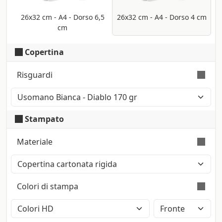
26x32 cm - A4 - Dorso 6,5
26x32 cm - A4 - Dorso 4 cm
cm
Copertina
Risguardi
Fogli bianchi posti all’inizio e alla fine del
libro utilizzati per mascherare i rimbocchi
Stampato
del rivestimento interno, sono utilizzati
per dare pregio al prodotto.
Materiale
Copertina realizzata con carta patinata
Symbol Satin da 170 gr certificata Fsc, e
Colori di stampa
anima in cartone rigido da 2,5 mm.
Stampa a colori con metodo CMYK High
Definition (2400dpi). Eventuali pantoni