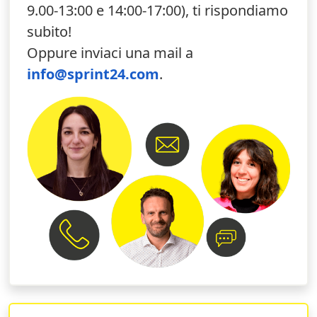
9.00-13:00 e 14:00-17:00), ti rispondiamo
con anelli,
il nostro staff è a tua disposizione. Ad ogni
subito!
richiesta ricevuta via e-mail o via telefono rispondiamo
nel giro di qualche ora. Inizia subito a configurare le tue
Oppure inviaci una mail a
cartelline ad anelli!
info@sprint24.com
.