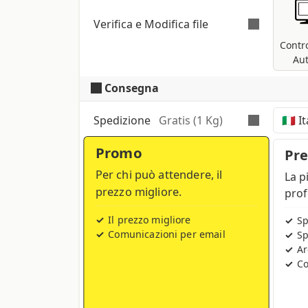
Verifica e Modifica file
Contro
Au
Consegna
Verifica automatica e gratuita
per tutti 
conversione nel profilo di stampa CMYK se
Spedizione
Gratis (1 Kg)
Promo
Tempi, costi e tasse possono vari
Pr
Per chi può attendere, il
La p
prezzo migliore.
prof
Il prezzo migliore
Sp
Comunicazioni per email
Sp
Ar
Co