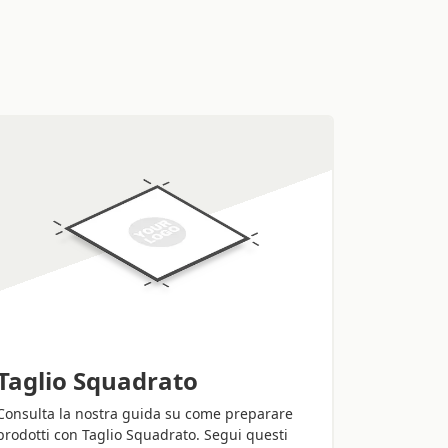
toline postali
te
che possa offrirti la qualità dei prodotti e il
a tipografia tradizionale? Su Sprint24 puoi
line postali
e ricevere un servizio serio,
er la realizzazione dei prodotti usiamo solo
ei tu stesso a decidere i dettagli della
onali
in modo semplice e veloce, seguendo
 configuratore.
ostali personalizzate
ti basta impostare le
ua grafica e confermare l’ordine. Se hai
siglio tecnico puoi contattarci, ti aiuteremo
rmato cartolina
o nel formato che
l’assistenza di Sprint24 anche per richiedere
Taglio Squadrato
iandoci il file insieme al preventivo calcolato
Consulta la nostra guida su come preparare
prodotti con Taglio Squadrato. Segui questi