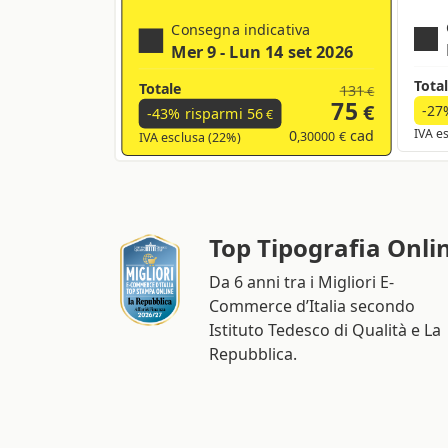
Consegna indicativa
Mer 9 - Lun 14 set 2026
Tota
Totale
131
€
75
€
-27
-43% risparmi
56
€
0
cad
IVA e
,30000 €
IVA esclusa (22%)
Top Tipografia Onli
Da 6 anni tra i Migliori E-
Commerce d’Italia secondo
Istituto Tedesco di Qualità e La
Repubblica.