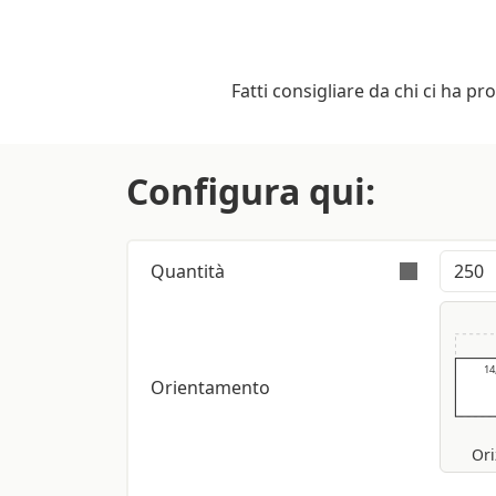
Fatti consigliare da chi ci ha pr
Configura qui:
Quantità
L’ordine è validamente e
14
Orientamento
Ori