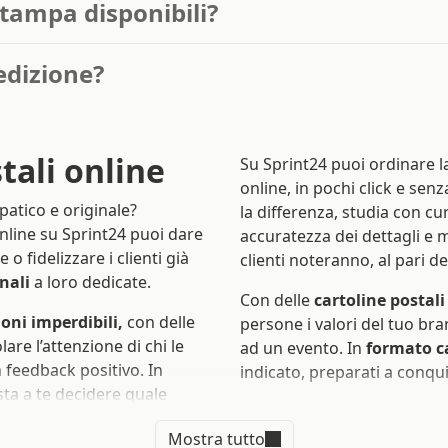
stampa disponibili?
edizione?
tali online
Su Sprint24 puoi ordinare 
online, in pochi click e senz
patico e originale?
la differenza, studia con cu
nline su Sprint24 puoi dare
accuratezza dei dettagli e m
o fidelizzare i clienti già
clienti noteranno, al pari de
nali
a loro dedicate.
Con delle
cartoline postali
ioni imperdibili,
con delle
persone i valori del tuo bran
are l’attenzione di chi le
ad un evento. In
formato c
n feedback positivo. In
indicato, preparati a conquis
sta a te decidere quale
Perché scegli
Mostra tutto