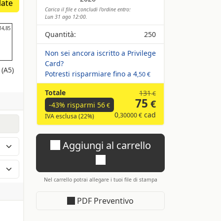
late
Carica il file e concludi l'ordine entro:
Lun 31 ago 12:00.
14,85
14,85
Quantità:
250
Non sei ancora iscritto a Privilege
Card?
(A5)
Potresti risparmiare fino a
4
,50 €
Totale
131
€
75
€
-43% risparmi
56
€
0
cad
,30000 €
IVA esclusa (22%)
Aggiungi al carrello
Nel carrello potrai allegare i tuoi file di stampa
fetto
PDF Preventivo
zza
a