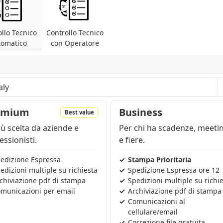
stampa in fase di piega e cordonatura.
llo Tecnico
Controllo Tecnico
tomatico
con Operatore
i file pdf: controllo delle dimensioni e dei font;
 presenti metodi differenti (RGB, Pantoni, etc
...).
are a seconda della regione e dei prodotti nel carrello
emium
Business
Best value
iù scelta da aziende e
Per chi ha scadenze, meeti
essionisti.
e fiere.
edizione Espressa
Stampa Prioritaria
edizioni multiple su richiesta
Spedizione Espressa ore 12
chiviazione pdf di stampa
Spedizioni multiple su richi
municazioni per email
Archiviazione pdf di stampa
Comunicazioni al
cellulare/email
Correzione file gratuita