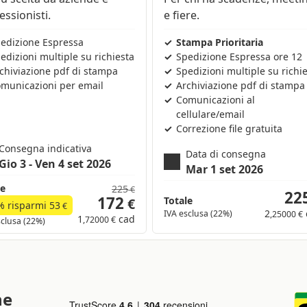
essionisti.
e fiere.
edizione Espressa
Stampa Prioritaria
edizioni multiple su richiesta
Spedizione Espressa ore 12
chiviazione pdf di stampa
Spedizioni multiple su richi
municazioni per email
Archiviazione pdf di stampa
Comunicazioni al
cellulare/email
Correzione file gratuita
Consegna indicativa
Data di consegna
Gio 3 - Ven 4 set 2026
Mar 1 set 2026
le
225
€
22
172
Totale
€
% risparmi
53
€
2
IVA esclusa (22%)
,25000 €
1
cad
,72000 €
sclusa (22%)
ne