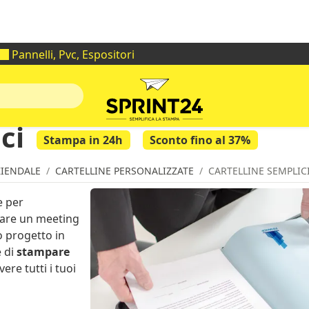
I nostri uffici rimarrano chiusi dal 1 al 30 agosto
Pannelli, Pvc, Espositori
ci
Stampa in 24h
Sconto fino al 37%
IENDALE
CARTELLINE PERSONALIZZATE
CARTELLINE SEMPLIC
e per
zare un meeting
o progetto in
e di
stampare
ere tutti i tuoi