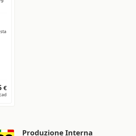
esta
5
€
cad
Produzione Interna