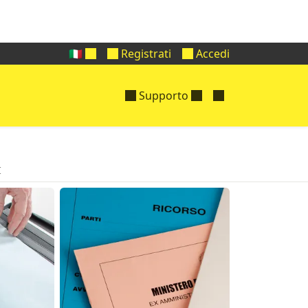
🇮🇹
Registrati
Accedi
Supporto
I