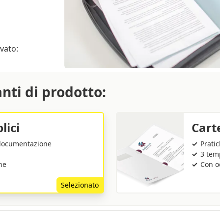
ovato:
anti di prodotto:
lici
Carte
 documentazione
Pratic
3 tem
he
Con oc
Selezionato