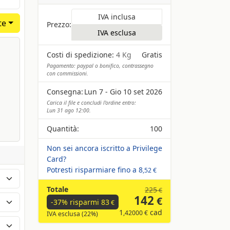
IVA inclusa
te
Prezzo:
IVA esclusa
Costi di spedizione:
4 Kg
Gratis
Pagamento: paypal o bonifico, contrassegno
con commissioni.
Consegna:
Lun 7 - Gio 10 set 2026
Carica il file e concludi l'ordine entro:
Lun 31 ago 12:00.
Quantità:
100
Non sei ancora iscritto a Privilege
Card?
Potresti risparmiare fino a
8
,52 €
Totale
225
€
142
€
-37% risparmi
83
€
1
cad
,42000 €
IVA esclusa (22%)