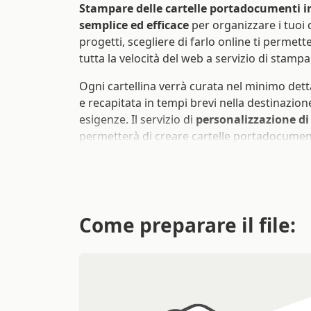
semplice ed efficace
per organizzare i tuoi 
progetti, scegliere di farlo online ti permett
tutta la velocità del web a servizio di stampa
Ogni cartellina verrà curata nel minimo detta
e recapitata in tempi brevi nella destinazio
esigenze. Il servizio di
personalizzazione d
permetterà di creare cartelle portadocument
ogni evenienza, che la sfida del giorno sia un
convegno o una conferenza, sarai pronto ad 
Quali sono i vantaggi
Come preparare il file:
stampa cartelline se
Scegliere di
stampare cartelle portadocum
soluzione semplice, rapida e a prezzi competit
mondo del lavoro. Avere le “carte” in ordine
progetto che voglia partire con il piede gius
importante e curarlo farà sì che il tuo lav