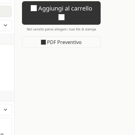
Aggiungi al carrello
sso
 nei
Nel carrello potrai allegare i tuoi file di stampa
ile
PDF Preventivo
ng