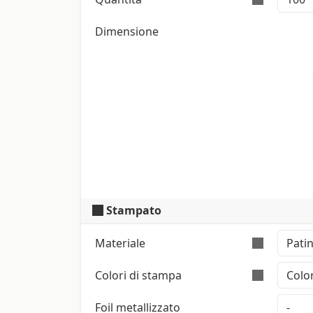
Dimensione
L’ordine è validamente e
Stampato
Materiale
Colori di stampa
Colore: Bianco Polare (Iso: 121)
Superficie liscia su entrambi i lati
Foil metallizzato
Stampa a colori con metodo CMYK High Def