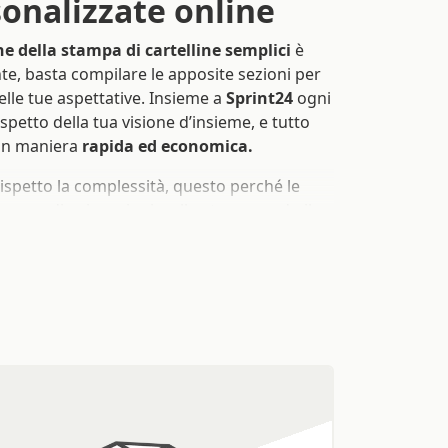
e della stampa di cartelline semplici
è
, basta compilare le apposite sezioni per
lle tue aspettative. Insieme a
Sprint24
ogni
ispetto della tua visione d’insieme, e tutto
 in maniera
rapida ed economica.
ispetto la complessità, questo perché le
ogno di spiegazioni e allo stesso modo il
enza mediazioni. Le cartelle portadocumenti
to di organizzare con stile i documenti
 e per i tuoi progetti.
ere Sprint24 per
telle
ti in cartone
ne perfetto per i progetti dinamici che hanno