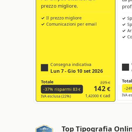
prezzo migliore.
prof
Il prezzo migliore
Sp
Comunicazioni per email
Sp
Ar
Co
Consegna indicativa
Lun 7 - Gio 10 set 2026
Tota
Totale
225
€
142
€
-24
-37% risparmi
83
€
1
cad
IVA e
,42000 €
IVA esclusa (22%)
Top Tipografia Onli