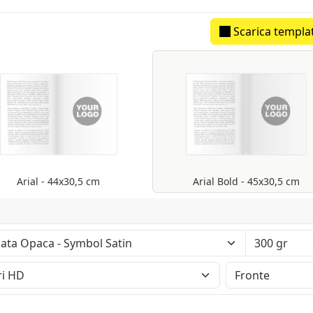
Scarica templa
seguito con tolleranza sulla quantità di +/- 5%
Arial - 44x30,5 cm
Arial Bold - 45x30,5 cm
 - Tatto: Liscio - Certificazione: Fsc
 con finitura opaca. Produttore: Fedrigoni
inition (2400dpi). Eventuali pantoni lasciati