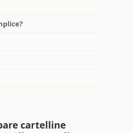
mplice?
are cartelline
sonalizzate online