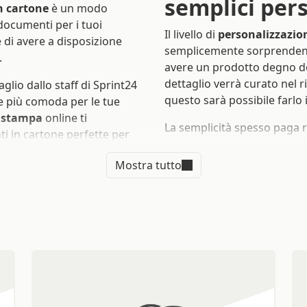
documenti per i tuoi
Il livello di
personalizzazion
e di avere a disposizione
semplicemente sorprendente
.
avere un prodotto degno de
dettaglio verrà curato nel r
glio dallo staff di Sprint24
questo sarà possibile farlo
ne più comoda per le tue
i stampa
online ti
La semplicità spesso paga r
i in cartone perfette per
cose semplici non hanno bis
a riunione difficile, un
tuo lavoro parlerà per sé s
Mostra tutto
affrontarla.
in cartone avranno il compi
 della
necessari per le tue riunioni
mplici online
Perché scegli
stampare car
enti
in cartone ti offre una
ivi per tutte le sfide del
portadocumen
 è necessario per ogni
to, ogni dettaglio è
Sprint 24 è il servizio onli
oro venga apprezzato come