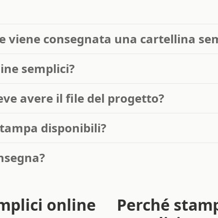
e viene consegnata una cartellina se
ine semplici?
ve avere il file del progetto?
stampa disponibili?
onsegna?
mplici online
Perché stamp
semplici per
n cartone
è un modo