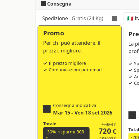
Consegna
Verifica automatica e gratuita
per tutti 
conversione nel profilo di stampa CMYK se
Spedizione
Gratis (24 Kg)
Promo
Tempi, costi e tasse possono vari
Pr
Per chi può attendere, il
La p
prezzo migliore.
prof
Il prezzo migliore
Sp
Comunicazioni per email
Sp
Ar
Co
Consegna indicativa
Mar 15 - Ven 18 set 2026
Totale
1.023
€
720
Tota
€
-30% risparmi
303
-20
2
,88000 €
€