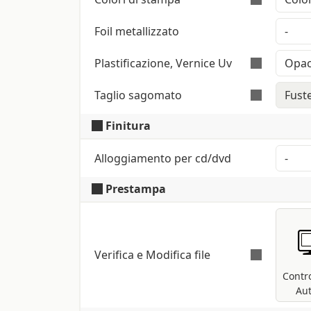
Superficie liscia su entrambi i lati
Foil metallizzato
Stampa a colori con metodo CMYK High Def
nel file saranno con
Plastificazione, Vernice Uv
Taglio sagomato
Nobilita e proteggi il tuo prodotto
aggiungendo la plastificazione o i dettagl
Finitura
Sagomatura dello stampato in forme diver
lucidi uv. Se non hai il file per l'uv possia
nostri
realizzarlo per te gratuitamente.
Alloggiamento per cd/dvd
Prestampa
Verifica e Modifica file
Contro
Au