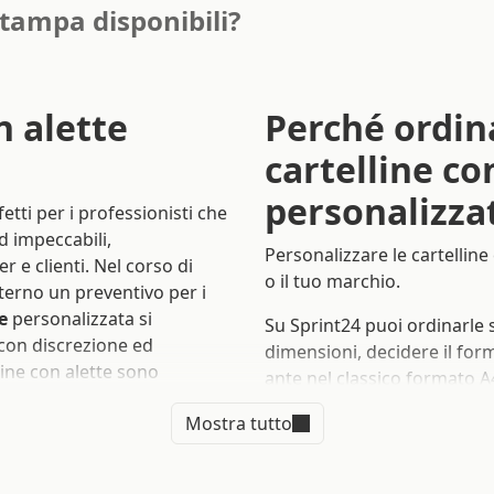
stampa disponibili?
n alette
Perché ordin
cartelline co
personalizza
tti per i professionisti che
d impeccabili,
Personalizzare le cartelline
 e clienti. Nel corso di
o il tuo marchio.
nterno un preventivo per i
e
personalizzata si
Su Sprint24 puoi ordinarle
con discrezione ed
dimensioni, decidere il form
line con alette sono
ante nel classico formato A
 diverse occasioni e per
con lembi: le personalizzaz
Mostra tutto
 impiegate nell’ambito di
tuo business nel modo migli
ri commerciali, seminari.
una, due o tre alette