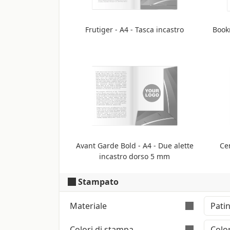
Frutiger - A4 - Tasca incastro
Book
Avant Garde Bold - A4 - Due alette
Cen
incastro dorso 5 mm
Stampato
Materiale
Colori di stampa
Colore: Bianco Polare (Iso: 121)