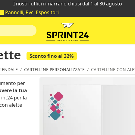
I nostri uffici rimarrano chiusi dal 1 al 30 agosto
Pannelli, Pvc, Espositori
ette
Sconto fino al 32%
IENDALE
CARTELLINE PERSONALIZZATE
CARTELLINE CON ALE
umento per
vere la tua
rint24 per la
con alette