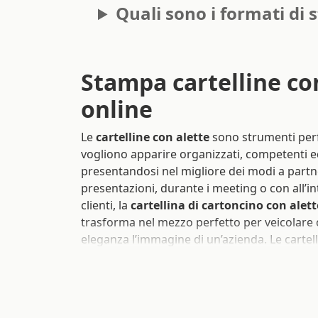
Quali sono i formati di 
Stampa cartelline co
online
Le
cartelline con alette
sono strumenti perfe
vogliono apparire organizzati, competenti e
presentandosi nel migliore dei modi a partner
presentazioni, durante i meeting o con all’i
clienti, la
cartellina di cartoncino con alett
trasforma nel mezzo perfetto per veicolare 
eleganza l’immagine di un’azienda. Le cartel
pratiche e funzionali per il business, utili in
diverse tipologie di attività. Possono essere
eventi, convegni, conferenze stampa, incont