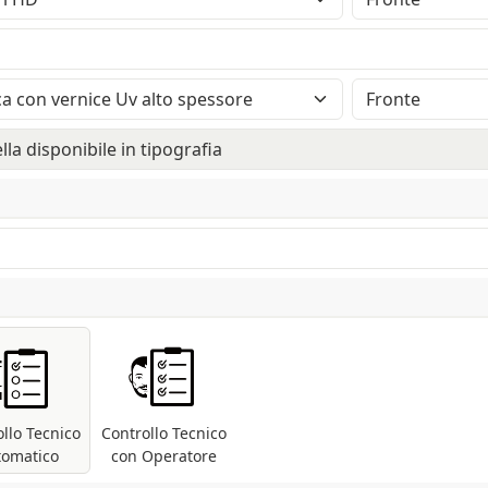
 con finitura opaca. Produttore: Fedrigoni
inition (2400dpi). Eventuali pantoni lasciati
vertiti automaticamente.
Spe
Verniciatura Uv lucida selettiva ad alto
i
spessore con applicazione di un film
se dal semplice rettangolo o quadrato. Il tracciato fornito
mo
plastico opaco. Oltre a migliorare la
 template non è modificabile.
durevolezza dello stampato e ad evitare
screpolature nella stampa, la
plastificazione opaca fa risaltare ancor di
più il contrasto con la verniciatura lucida
UV alto spessore. Copertura massima
dell'UV al 10%: per coperture superiori
richiedere un preventivo.
llo Tecnico
Controllo Tecnico
tomatico
con Operatore