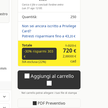
Carica il file e concludi l'ordine entro:
Lun 31 ago 12:00.
astro
Quantità:
250
Non sei ancora iscritto a Privilege
Card?
Potresti risparmiare fino a
43
,20 €
Totale
1.023
€
720
€
-30% risparmi
303
2
,88000 €
€
cad
IVA esclusa (22%)
0 mm
Aggiungi al carrello
Nel carrello potrai allegare i tuoi file di stampa
PDF Preventivo