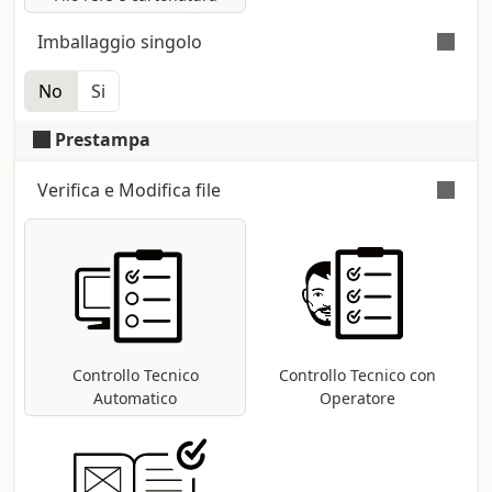
Imballaggio singolo
No
Si
Cellophane termoretratto a copia singola
Prestampa
Verifica e Modifica file
Verifica automatica e gratuita
per tutti i
file pdf: controllo delle dimensioni e dei
font; conversione nel profilo di stampa
CMYK se presenti metodi differenti (RGB,
Pantoni, etc ...).
Controllo Tecnico
Controllo Tecnico con
Automatico
Operatore