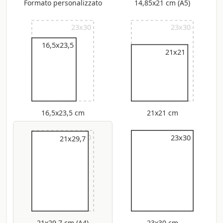
Formato personalizzato
14,85x21 cm (A5)
23x30
23x30
16,5x23,5
21x21
16,5x23,5 cm
21x21 cm
23x30
23x30
23x30
21x29,7
21x29,7 cm (A4)
23x30 cm