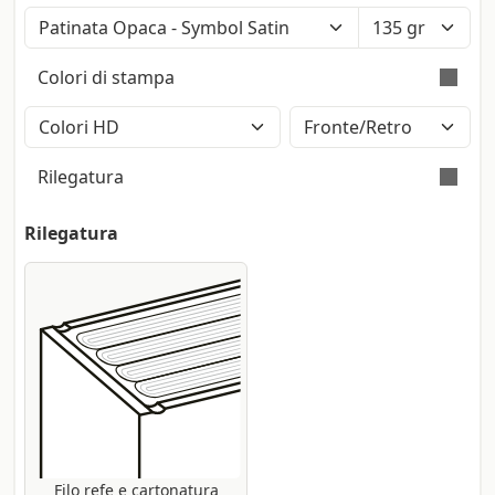
Colore: Bianco Polare (Iso: 121) - Tatto:
Liscio - Certificazione: Fsc
Colori di stampa
Superficie liscia su entrambi i lati con
finitura opaca. Produttore: Fedrigoni
Stampa a colori con metodo CMYK High
Definition (2400dpi). Eventuali pantoni
Rilegatura
lasciati nel file saranno convertiti
automaticamente.
Nel filo refe la rilegatura delle pagine
Rilegatura
avviane non solo con la colla, ma anche
con il rinfornzo di un filo che tiene unite
tutte le pagine e segnature che
compongono il blocco libro. La copertina
è rinforzata da un cartone rigido da 2,5
mm foderato in carta.
Filo refe e cartonatura