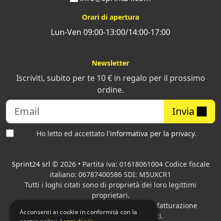
conferendo ai libri un aspetto lussuoso e di grande
Orari di apertura
impatto visivo
.
Lun-Ven 09:00-13:00/14:00-17:00
Inoltre, il nostro
Metodo stampa semplice®
garantisce
servizi integrati che vanno dalla ristampa, al supporto
Newsletter
tramite call center fino alla verifica del file PDF. Questo
approccio assicura un processo di produzione fluido ed
Iscriviti, subito per te 10 € in regalo per il prossimo
efficiente, ideale per chi cerca una rilegatura copertina
ordine.
rigida di alta qualità con tempi di realizzazione e costi
Invia
ottimizzati.
Garantiamo ai nostri clienti un valore percepito
Ho letto ed accettato
l'informativa per la privacy
.
superiore al prezzo pagato
, ad esempio non
applicando costi aggiuntivi per modifiche del file di
Sprint24 srl
© 2026 • Partita iva: 01618061004 Codice fiscale
stampa o cambiamenti di finitura dell’ultima ora.
italiano: 06787400586 SDI: M5UXCR1
Questo è particolarmente importante nella rilegatura
Tutti i loghi citati sono di proprietà dei loro legittimi
libri con copertina rigida, dove spesso si richiedono
proprietari.
modifiche di fine tuning per raggiungere la perfezione.
Azienda presente sul MEPA
adibita alla fatturazione
Acconsenti ai cookie in conformità con la
elettronica per gli Enti pubblici.