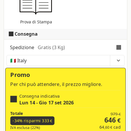
Prova di Stampa
Consegna
Spedizione
Gratis (3 Kg)
Tempi, costi e tasse possono variare a seconda
della regione e dei prodotti nel carrello
Promo
Per chi può attendere, il prezzo migliore.
Consegna indicativa
Lun 14 - Gio 17 set 2026
Totale
979
€
646
€
-34% risparmi
333
€
64
cad
,60 €
IVA esclusa (22%)