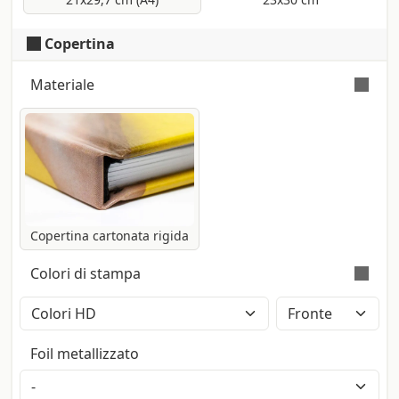
Copertina
Materiale
Copertina realizzata con carta patinata
Symbol Satin da 170 gr certificata Fsc, e
anima in cartone rigido da 2,5 mm.
Copertina cartonata rigida
Colori di stampa
Stampa a colori con metodo CMYK High
Definition (2400dpi). Eventuali pantoni
Foil metallizzato
lasciati nel file saranno convertiti
automaticamente.