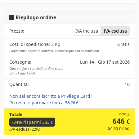
Riepilogo ordine
Prezzo:
IVA inclusa
IVA esclusa
Costi di spedizione:
3 Kg
Gratis
Pagamento: paypal o bonifico, contrassegno con commissioni.
Consegna:
Lun 14 - Gio 17 set 2026
Carica il file e concludi l'ordine entro:
Lun 31 ago 12:00.
Quantità:
10
Non sei ancora iscritto a Privilege Card?
Potresti risparmiare fino a
38
,76 €
Totale
979
€
646
€
-34% risparmi
333
€
64
cad
,60 €
IVA esclusa (22%)