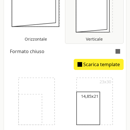
Orizzontale
Verticale
Formato chiuso
Scarica template
Dorsetto stimato: 8,81 mm
23x30
14,85x21