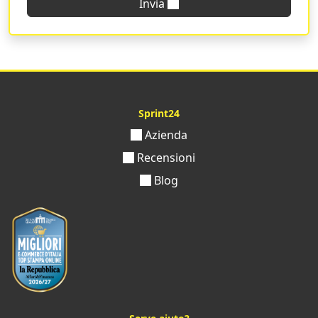
Professionalità, competenza e qualità: questo è molto
Invia
altro è la
tipografia online
Sprint24. Con un’esperienza
decennale alle spalle e numerosi riconoscimenti
ricevuti,
siamo oggi una delle realtà più affermate e
grandi sul panorama nazionale tipografico.
Attraverso la compilazione dei campi della nostra
maschera di configurazione
non solo hai la possibilità
Sprint24
di personalizzare la tua rilegatura con copertina rigida
Azienda
nel modo che preferisci, ma
puoi ordinare
, in completa
autonomia,
la stampa dei tuoi volumi in modo
Recensioni
pratico e veloce
.
Blog
Seleziona la plastificazione che preferisci, aggiungi
dettagli UV lucidi
o nobilitazioni e inviaci in pochi e
semplici click il tuo ordine, che ti sarà recapitato in
pochi giorni presso il tuo domicilio. Per qualsiasi dubbio
o se hai bisogno di un consiglio sulle caratteristiche
tecniche del prodotto da te scelto, contattaci e saremo
lieti di metterci al tuo servizio per aiutarti e offrirti la