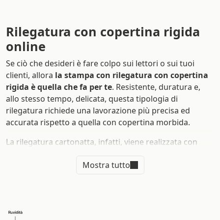
Rilegatura con copertina rigida
online
Se ciò che desideri è fare colpo sui lettori o sui tuoi
clienti, allora
la stampa con rilegatura con copertina
rigida è quella che fa per te
. Resistente, duratura e,
allo stesso tempo, delicata, questa tipologia di
rilegatura richiede una lavorazione più precisa ed
accurata rispetto a quella con copertina morbida.
La rilegatura cartonatta, infatti, viene realizzata con
cura artigianale grazie alla cucitura a mano delle pagine
Mostra tutto
e ciò la rende perfetta e indicata per le pubblicazioni di
pregio. A differenza di altre rilegature e stampati,
la
rilegatura con copertina rigida è la scelta più giusta
per donare un tocco elegante, ricercato e moderno
alle tue pubblicazioni.