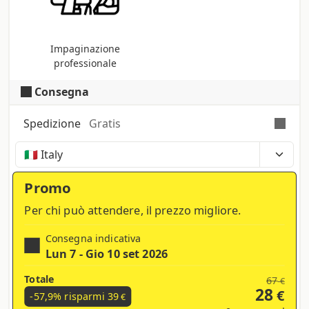
Impaginazione
professionale
Consegna
Spedizione
Gratis
Tempi, costi e tasse possono variare a seconda
della regione e dei prodotti nel carrello
Promo
Per chi può attendere, il prezzo migliore.
Consegna indicativa
Lun 7 - Gio 10 set 2026
Totale
67
€
28
€
-57,9% risparmi
39
€