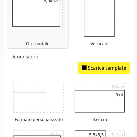
9x5,5
8,5x5,5
Orizzontale
Verticale
Dimensione
Scarica template
9x5,5
9x4
Formato personalizzato
4x9 cm
9x5,5
9x5,5
5,5x5,5