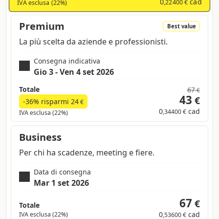
0
cad
,22400 €
IVA esclusa (22%)
Premium
Best value
La più scelta da aziende e professionisti.
Consegna indicativa
Gio 3 - Ven 4 set 2026
Totale
67
€
43
€
-36% risparmi
24
€
0
cad
,34400 €
IVA esclusa (22%)
Business
Per chi ha scadenze, meeting e fiere.
Data di consegna
Mar 1 set 2026
67
€
Totale
0
cad
IVA esclusa (22%)
,53600 €