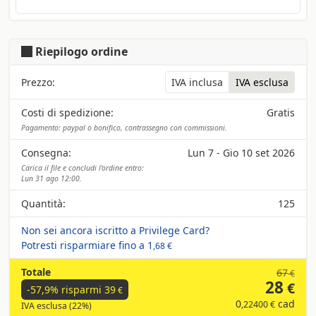
Riepilogo ordine
Prezzo:
IVA inclusa
IVA esclusa
Costi di spedizione:
Gratis
Pagamento: paypal o bonifico, contrassegno con commissioni.
Consegna:
Lun 7 - Gio 10 set 2026
Carica il file e concludi l'ordine entro:
Lun 31 ago 12:00.
Quantità:
125
Non sei ancora iscritto a Privilege Card?
Potresti risparmiare fino a
1
,68 €
Totale
67
€
28
€
-57,9% risparmi
39
€
0
cad
,22400 €
IVA esclusa (22%)