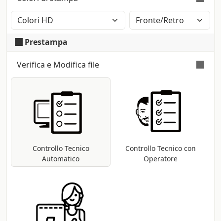
Rigido
finitura opaca. Produttore: Fedrigoni
Stampa a colori con metodo CMYK High
Definition (2400dpi). Eventuali pantoni
Prestampa
lasciati nel file saranno convertiti
automaticamente.
Verifica e Modifica file
Verifica automatica e gratuita
per tutti i
file pdf: controllo delle dimensioni e dei
font; conversione nel profilo di stampa
CMYK se presenti metodi differenti (RGB,
Pantoni, etc ...).
Controllo Tecnico
Controllo Tecnico con
Automatico
Operatore