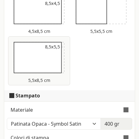
8,5x4,5
4,5x8,5 cm
5,5x5,5 cm
9x5,5
8,5x5,5
5,5x8,5 cm
Stampato
Materiale
Colore: Bianco Polare (Iso: 121) - Tatto:
Liscio - Certificazione: Fsc
Colori di stampa
Superficie liscia su entrambi i lati con