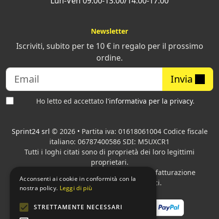
Lun-Ven 09:00-13:00/14:00-17:00
nostro staff prenderà in esame la tua richiesta e ti
guiderà verso la realizzazione dei prodotti dei tuoi
sogni.
Newsletter
Iscriviti, subito per te 10 € in regalo per il prossimo
ordine.
Invia
Ho letto ed accettato
l'informativa per la privacy
.
Sprint24 srl
© 2026 • Partita iva: 01618061004 Codice fiscale
italiano: 06787400586 SDI: M5UXCR1
Tutti i loghi citati sono di proprietà dei loro legittimi
proprietari.
Azienda presente sul MEPA
adibita alla fatturazione
Acconsenti ai cookie in conformità con la
elettronica per gli Enti pubblici.
nostra policy.
Leggi di più
STRETTAMENTE NECESSARI