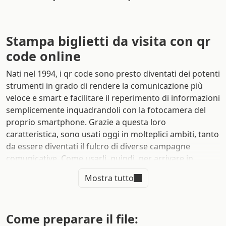
Stampa biglietti da visita con qr
code online
Nati nel 1994, i qr code sono presto diventati dei potenti
strumenti in grado di rendere la comunicazione più
veloce e smart e facilitare il reperimento di informazioni
semplicemente inquadrandoli con la fotocamera del
proprio smartphone. Grazie a questa loro
caratteristica, sono usati oggi in molteplici ambiti, tanto
da essere diventati il fulcro di diverse campagne
comunicative. Come usarli, quindi, per arrivare in
maniera più immediata ai tuoi clienti? Attraverso
la
Mostra tutto
stampa di biglietti da visita con qr code
tutto questo
è non solo possibile, ma anche semplice da realizzare.
Affidandoti a Sprint24, il migliore
servizio di stampa
Come preparare il file: