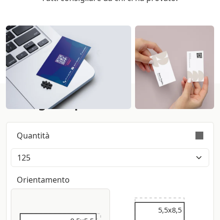
Configura qui:
Quantità
L’ordine è validamente eseguito con tolleranza
sulla quantità di +/- 5%
Orientamento
5,5x9
5,5x8,5