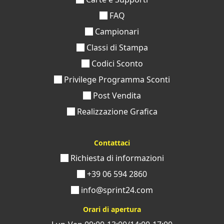
accattivante e professionale la tua comunicazione.
FAQ
Con Sprint24 la
stampa dei biglietti da visita
è davvero
Campionari
conveniente, originale e divertente. Compila tutti i
Classi di Stampa
campi del nostro pannello di configurazione, e
richiedici, in pochi e semplici step, la stampa dei tuoi
Codici Sconto
biglietti da visita con qr code.
Privilege Programma Sconti
Sul nostro sito, configurare i tuoi prodotti è davvero
Post Vendita
semplicissimo:
Realizzazione Grafica
Carica il file grafico in formato PDF in alta
risoluzione
Contattaci
Scegli il formato di stampa
Richiesta di informazioni
Seleziona l'orientamento
Indica la qualità della carta, i colori di stampa e la
+39 06 594 2860
plastificazione che preferisci
info@sprint24.com
Definisci la quantità
Orari di apertura
Per qualsiasi dubbio, perplessità o consiglio, scrivici. Il