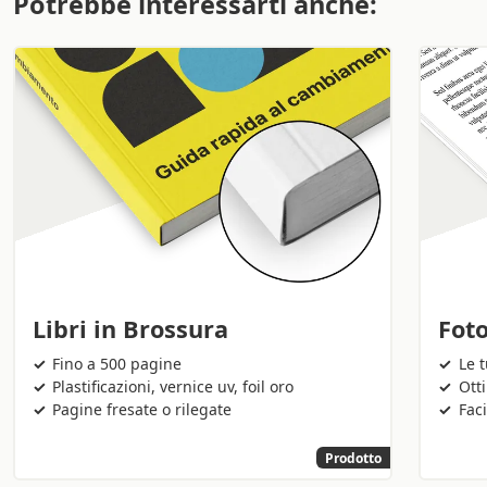
Potrebbe interessarti anche:
Fot
Libri in Brossura
Le 
Fino a 500 pagine
Ott
Plastificazioni, vernice uv, foil oro
Faci
Pagine fresate o rilegate
Prodotto