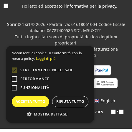
Ho letto ed accettato
l'informativa per la privacy
.
Sprint24 srl
© 2026 • Partita iva: 01618061004 Codice fiscale
italiano: 06787400586 SDI: M5UXCR1
Tutti i loghi citati sono di proprietà dei loro legittimi
proprietari.
Azienda presente sul MEPA
adibita alla fatturazione
Acconsenti ai cookie in conformità con la
elettronica per gli Enti pubblici.
nostra policy.
Leggi di più
STRETTAMENTE NECESSARI
PERFORMANCE
FUNZIONALITÀ
Lingue:
🇮🇹 Italiano
•
🇫🇷 Français
•
🇬🇧 English
ACCETTA TUTTO
RIFIUTA TUTTO
Contratti
•
Condizioni di pagamento
•
Privacy
•
MOSTRA DETTAGLI