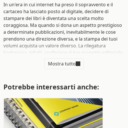
In un'era in cui internet ha preso il sopravvento e il
cartaceo ha lasciato posto al digitale, decidere di
stampare dei libri è diventata una scelta molto
coraggiosa. Ma quando si dona un aspetto prestigioso
a determinate pubblicazioni, inevitabilmente le cose
prendono una direzione diversa, e la stampa dei tuoi
volumi acquista un valore diverso. La rilegatura
bodoniana, infatti, conferisce al tuo progetto editoriale
un'eleganza fuori dal comune e una certa aura di
Mostra tutto
modernità.
Se sei alla ricerca di un contenitore ricercato,
elegante, piacevole da guardare e toccare, la scelta
Potrebbe interessarti anche:
di questo tipo di rilegatura è l'unica da prendere in
considerazione.
Ideale per la stampa di libri, cataloghi,
fotolibri o gadget ricercati e di grande impatto, la
rilegatura bodoniana non ha rivali.
Ma quali sono
i vantaggi
che puoi ricevere da questo