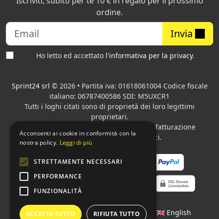
Iscriviti, subito per te 10 € in regalo per il prossimo
ordine.
Invia
Ho letto ed accettato
l'informativa per la privacy
.
Sprint24 srl
© 2026 • Partita iva: 01618061004 Codice fiscale
italiano: 06787400586 SDI: M5UXCR1
Tutti i loghi citati sono di proprietà dei loro legittimi
proprietari.
Azienda presente sul MEPA
adibita alla fatturazione
Acconsenti ai cookie in conformità con la
elettronica per gli Enti pubblici.
nostra policy.
Leggi di più
STRETTAMENTE NECESSARI
PERFORMANCE
FUNZIONALITÀ
Lingue:
🇮🇹 Italiano
•
🇫🇷 Français
•
🇬🇧 English
ACCETTA TUTTO
RIFIUTA TUTTO