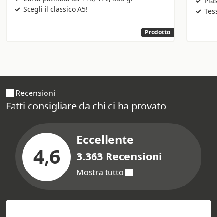
Plas
Scegli il classico A5!
Tes
Prodotto
Recensioni
Fatti consigliare da chi ci ha provato
Eccellente
4,6
3.363 Recensioni
Mostra tutto