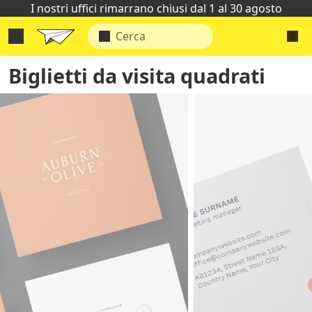
I nostri uffici rimarrano chiusi dal 1 al 30 agosto
Biglietti da visita quadrati