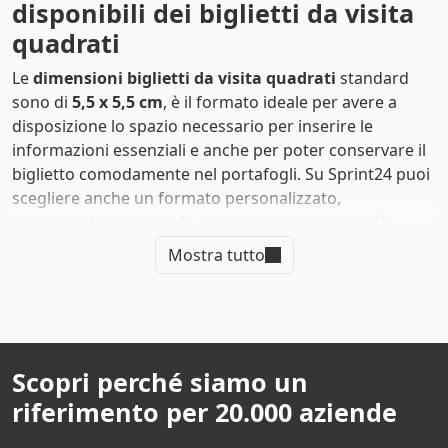
disponibili dei biglietti da visita
quadrati
Le
dimensioni biglietti da visita quadrati
standard
sono di
5,5 x 5,5 cm
, è il formato ideale per avere a
disposizione lo spazio necessario per inserire le
informazioni essenziali e anche per poter conservare il
biglietto comodamente nel portafogli. Su Sprint24 puoi
scegliere anche un formato personalizzato,
impostando tu stesso le dimensioni che ritieni più
adatte, l’importante è non esagerare: una dimensione
Mostra tutto
troppo grande per un porta biglietti standard rende
difficoltoso, per chi riceve il bigliettino, conservarlo in
modo corretto.
Se non sei convinto del formato quadrato
puoi
Scopri perché siamo un
scegliere anche una dimensione rettangolare
rendendola originale dalla stampa in verticale
riferimento per 20.000 aziende
. Su
Sprint24 puoi
ordinare biglietti da visita
online nelle