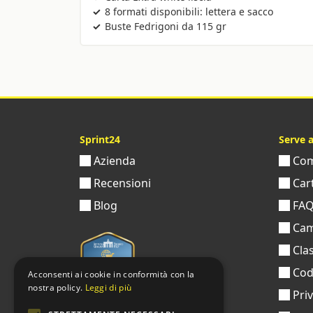
8 formati disponibili: lettera e sacco
Buste Fedrigoni da 115 gr
Sprint24
Serve 
Azienda
Come
Recensioni
Cart
Blog
FA
Cam
Clas
Codi
Acconsenti ai cookie in conformità con la
nostra policy.
Leggi di più
Pri