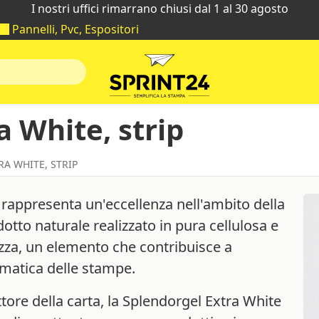
I nostri uffici rimarrano chiusi dal 1 al 30 agosto
Pannelli, Pvc, Espositori
a White, strip
A WHITE, STRIP
, rappresenta un'eccellenza nell'ambito della
dotto naturale realizzato in pura cellulosa e
ezza, un elemento che contribuisce a
omatica delle stampe.
tore della carta, la Splendorgel Extra White